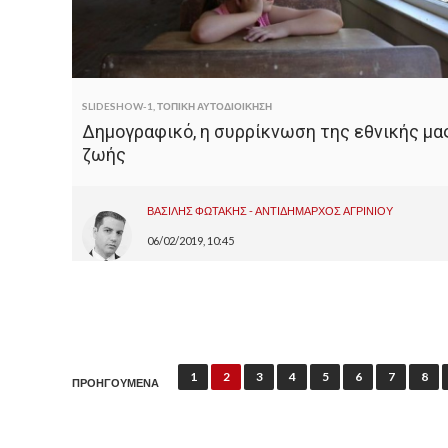
SLIDESHOW-1
,
ΤΟΠΙΚΗ ΑΥΤΟΔΙΟΙΚΗΣΗ
Δημογραφικό, η συρρίκνωση της εθνικής μα
ζωής
ΒΑΣΙΛΗΣ ΦΩΤΑΚΗΣ - ΑΝΤΙΔΗΜΑΡΧΟΣ ΑΓΡΙΝΙΟΥ
06/02/2019, 10:45
Π
1
2
3
4
5
6
7
8
ΠΡΟΗΓΟΥΜΕΝΑ
λ
ο