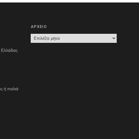
ΑΡΧΕΙΟ
Α
Ρ
ς Ελλάδας
Χ
Ε
Ι
Ο
ς ή παλιά