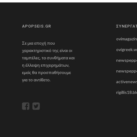
ή
γ
η
APOPSEIS.GR
ΣΥΝΕΡΓΑ
σ
ovimagazi
η
Σε μια εποχή που
ovigreek.
χαρακτηριστικό της είναι οι
ά
ταμπέλες, τα συνθήματα και
newspeppe
ρ
η έλλειψη επιχειρημάτων,
newspeppe
θ
εμείς θα προσπαθήσουμε
για το αντίθετο.
ρ
activenews
ω
rigillis18.
ν