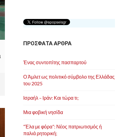
ΠΡΟΣΦΑΤΑ ΑΡΘΡΑ
α
Ένας συντοπίτης πασπαρτού
Ο Άμλετ ως πολιτικό σύμβολο της Ελλάδας
του 2025
Ισραήλ – Ιράν: Και τώρα τι;
Μια φοβική νησίδα
“Έλα με φόρα”: Νέος πατριωτισμός ή
παλιά ρητορική;