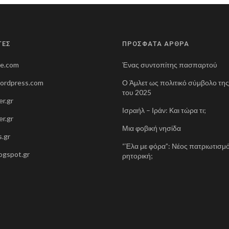
ΤΕΣ
ΠΡΟΣΦΑΤΑ ΑΡΘΡΑ
ne.com
Ένας συντοπίτης πασπαρτού
wordpress.com
Ο Άμλετ ως πολιτικό σύμβολο τη
του 2025
r.gr
Ισραήλ – Ιράν: Και τώρα τι;
r.gr
Μια φοβική νησίδα
.gr
“Έλα με φόρα”: Νέος πατριωτισμό
blogspot.gr
ρητορική;