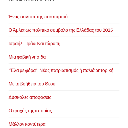
ω
ν
Ένας συντοπίτης πασπαρτού
Ο Άμλετ ως πολιτικό σύμβολο της Ελλάδας του 2025
Ισραήλ – Ιράν: Και τώρα τι;
Μια φοβική νησίδα
“Έλα με φόρα”: Νέος πατριωτισμός ή παλιά ρητορική;
Με τη βοήθεια του Θεού
Δύσκολες αποφάσεις
Ο τροχός της ιστορίας
Μάλλον κοντύτερα