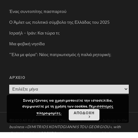
Ένας συντοπίτης πασπαρτού
Ο Άμλετ ως πολιτικό σύμβολο της Ελλάδας του 2025
Ισραήλ – Ιράν: Και τώρα τι;
Μια φοβική νησίδα
“Έλα με φόρα”: Νέος πατριωτισμός ή παλιά ρητορική;
ΑΡΧΕΙΟ
Α
Ρ
Συνεχίζοντας να χρησιμοποιείτε την ιστοσελίδα,
Χ
συμφωνείτε με τη χρήση των cookies.
Περισσότερες
Ε
ΑΠΟΔΟΧΗ
πληροφορίες.
Ι
©2020 All Rights Reserved.
Disclaimer: apoopseis.gr belongs to the
Ο
business «DIMITRIOS KONTOGIANNIS TOU GEORGIOU», with
distinctive title «APOPSEIS». You can communicate with the