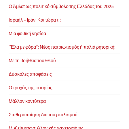
Ο Άμλετ ως πολιτικό σύμβολο της Ελλάδας του 2025
Ισραήλ – Ιράν: Και τώρα τι;
Μια φοβική νησίδα
“Έλα με φόρα”: Νέος πατριωτισμός ή παλιά ρητορική;
Με τη βοήθεια του Θεού
Δύσκολες αποφάσεις
Ο τροχός της ιστορίας
Μάλλον κοντύτερα
Σταθεροποίηση δια του ρεαλισμού
Μυθεύματα συλλογικής ασχετοσύνης