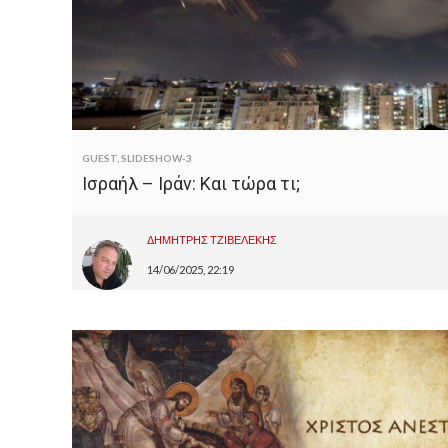
GUEST
,
SLIDESHOW-3
Ισραήλ – Ιράν: Και τώρα τι;
ΔΗΜΗΤΡΗΣ ΤΖΙΒΕΛΕΚΗΣ
14/06/2025, 22:19