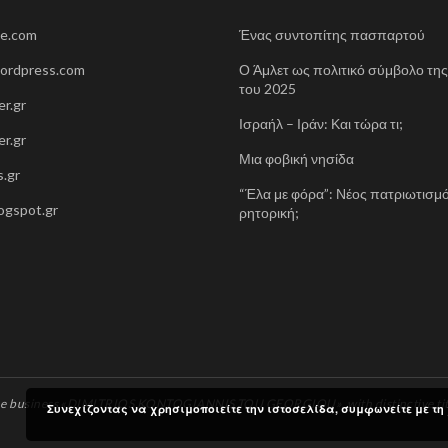
ne.com
Ένας συντοπίτης πασπαρτού
wordpress.com
Ο Άμλετ ως πολιτικό σύμβολο τη
του 2025
r.gr
Ισραήλ – Ιράν: Και τώρα τι;
r.gr
Μια φοβική νησίδα
.gr
“Έλα με φόρα”: Νέος πατριωτισμό
blogspot.gr
ρητορική;
 the business «DIMITRIOS KONTOGIANNIS TOU GEORGIOU», with distinctive titl
Συνεχίζοντας να χρησιμοποιείτε την ιστοσελίδα, συμφωνείτε με τη 