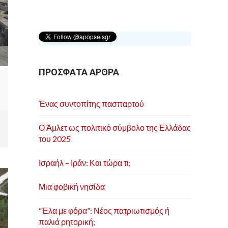
ΠΡΟΣΦΑΤΑ ΑΡΘΡΑ
Ένας συντοπίτης πασπαρτού
Ο Άμλετ ως πολιτικό σύμβολο της Ελλάδας
του 2025
Ισραήλ – Ιράν: Και τώρα τι;
Μια φοβική νησίδα
“Έλα με φόρα”: Νέος πατριωτισμός ή
παλιά ρητορική;