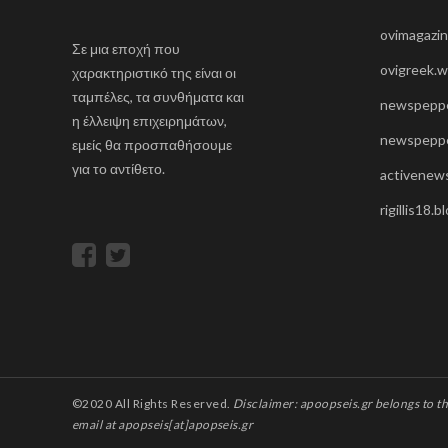
σ
ovimagazi
η
Σε μια εποχή που
ovigreek.
χαρακτηριστικό της είναι οι
ά
ταμπέλες, τα συνθήματα και
newspeppe
ρ
η έλλειψη επιχειρημάτων,
newspeppe
θ
εμείς θα προσπαθήσουμε
για το αντίθετο.
ρ
activenews
ω
rigillis18.
ν
©2020 All Rights Reserved.
Disclaimer: apoopseis.gr belongs to
email at apopseis[at]apopseis.gr