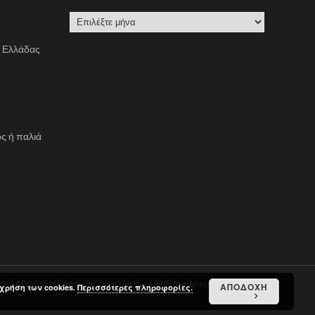
Α
Ρ
ς Ελλάδας
Χ
Ε
Ι
Ο
ς ή παλιά
e «APOPSEIS». You can communicate with the administration via
ΑΠΟΔΟΧΗ
χρήση των cookies.
Περισσότερες πληροφορίες.