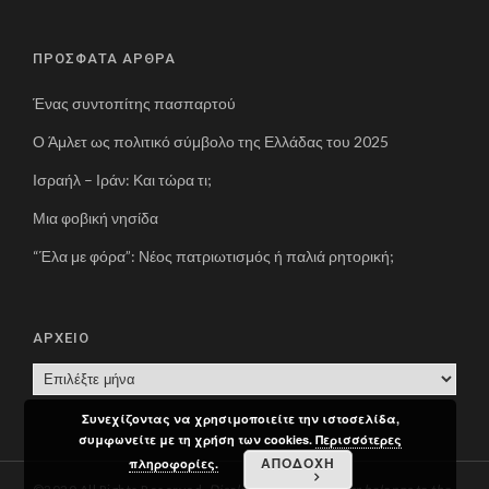
ΠΡΟΣΦΑΤΑ ΑΡΘΡΑ
Ένας συντοπίτης πασπαρτού
Ο Άμλετ ως πολιτικό σύμβολο της Ελλάδας του 2025
Ισραήλ – Ιράν: Και τώρα τι;
Μια φοβική νησίδα
“Έλα με φόρα”: Νέος πατριωτισμός ή παλιά ρητορική;
ΑΡΧΕΙΟ
Α
Ρ
Συνεχίζοντας να χρησιμοποιείτε την ιστοσελίδα,
Χ
συμφωνείτε με τη χρήση των cookies.
Περισσότερες
Ε
ΑΠΟΔΟΧΗ
πληροφορίες.
Ι