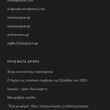
ovimagazine.com
ovigreek.wordpress.com
newspepper.gr
newspepper.gr
activenews.gr
rigillis18.blogspot.gr
ΠΡΟΣΦΑΤΑ ΑΡΘΡΑ
Ένας συντοπίτης πασπαρτού
Ο Άμλετ ως πολιτικό σύμβολο της Ελλάδας του 2025
Ισραήλ – Ιράν: Και τώρα τι;
Μια φοβική νησίδα
“Έλα με φόρα”: Νέος πατριωτισμός ή παλιά ρητορική;