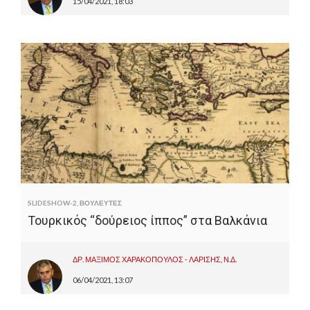
15/04/2021, 18:03
SLIDESHOW-2
,
ΒΟΥΛΕΥΤΕΣ
Τουρκικός “δούρειος ίππος” στα Βαλκάνια
ΔΡ. ΜΑΞΙΜΟΣ ΧΑΡΑΚΟΠΟΥΛΟΣ - ΛΑΡΙΣΗΣ, Ν.Δ.
06/04/2021, 13:07