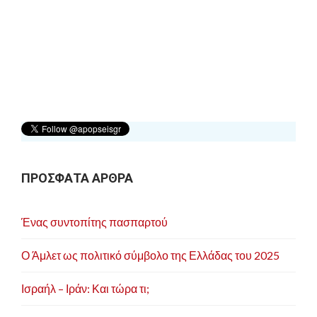
ή
γ
η
σ
η
ά
ρ
θ
ρ
ΠΡΟΣΦΑΤΑ ΑΡΘΡΑ
ω
ν
Ένας συντοπίτης πασπαρτού
Ο Άμλετ ως πολιτικό σύμβολο της Ελλάδας του 2025
Ισραήλ – Ιράν: Και τώρα τι;