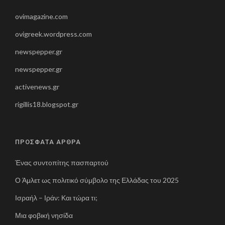
ovimagazine.com
ovigreek.wordpress.com
newspepper.gr
newspepper.gr
activenews.gr
rigillis18.blogspot.gr
ΠΡΟΣΦΑΤΑ ΑΡΘΡΑ
Ένας συντοπίτης πασπαρτού
Ο Άμλετ ως πολιτικό σύμβολο της Ελλάδας του 2025
Ισραήλ – Ιράν: Και τώρα τι;
Μια φοβική νησίδα