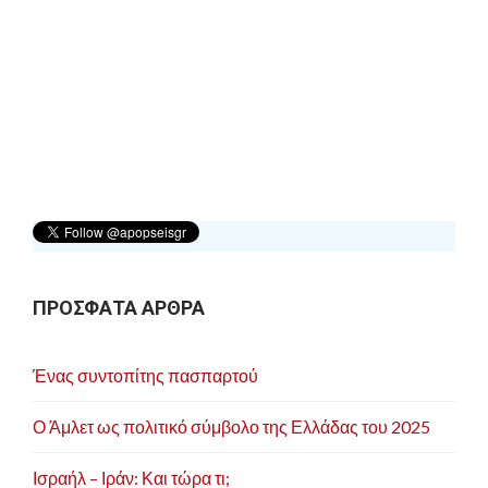
πανηγυρική ετήσια συνεδρία απονομής των
βραβείων της, τον συμπεριέλαβε στα δύο πολιτικά
πρόσωπα που βράβευσε για το έτος 2006 (ο
έτερος είναι ο Μανώλης Γλέζος), αναγνωρίζοντας
την σημαντική πολιτική και κοινωνική του
συμβολή μέσα από τους κοινωνικούς του αγώνες
των τελευταίων 30 χρόνων, για την οικοδόμηση
στην Ελλάδα ενός σύγχρονου αποφασιστικού και
αποτελεσματικού κοινωνικού κράτους, για μια
κοινωνία με ανθρώπινο πρόσωπο .
Η συνέπεια στο πολιτικό και κοινωνικό του έργο
ΠΡΟΣΦΑΤΑ ΑΡΘΡΑ
επέβαλε την παύση της συμπόρευσής του με το
ΠΑΣΟΚ του μνημονίου, που αποτέλεσε και την
προσωπική του κόκκινη γραμμή ως προς τη
Ένας συντοπίτης πασπαρτού
συνείδηση και την πολιτική του θέση.
Ο Άμλετ ως πολιτικό σύμβολο της Ελλάδας του 2025
Σήμερα είναι μέλος της προσωρινής
συντονιστικής επιτροπής της Ενωτικής Κίνησης
Ισραήλ – Ιράν: Και τώρα τι;