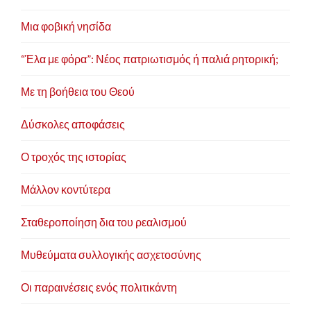
για τη συγκρότηση ενός ευρύτερου αριστερού
προοδευτικού και δημοκρατικού μετώπου και
Μια φοβική νησίδα
βουλευτής Β΄Αθήνας και Κοινοβουλευτικός
Εκπρόσωπος με τον ΣΥ.ΡΙΖ.Α - ΕΝΩΤΙΚΟ
“Έλα με φόρα”: Νέος πατριωτισμός ή παλιά ρητορική;
ΚΟΙΝΩΝΙΚΟ ΜΕΤΩΠΟ.
Με τη βοήθεια του Θεού
Είναι παντρεμένος και έχει δύο παιδιά.
Δύσκολες αποφάσεις
Ο τροχός της ιστορίας
Μάλλον κοντύτερα
Σταθεροποίηση δια του ρεαλισμού
Μυθεύματα συλλογικής ασχετοσύνης
Οι παραινέσεις ενός πολιτικάντη