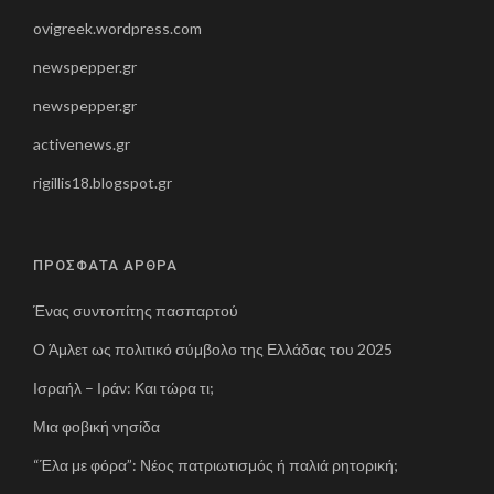
ovigreek.wordpress.com
newspepper.gr
newspepper.gr
activenews.gr
rigillis18.blogspot.gr
ΠΡΟΣΦΑΤΑ ΑΡΘΡΑ
Ένας συντοπίτης πασπαρτού
Ο Άμλετ ως πολιτικό σύμβολο της Ελλάδας του 2025
Ισραήλ – Ιράν: Και τώρα τι;
Μια φοβική νησίδα
“Έλα με φόρα”: Νέος πατριωτισμός ή παλιά ρητορική;