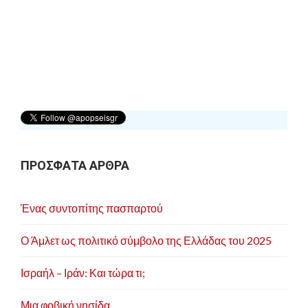
ή
γ
η
σ
η
ά
ρ
ΠΡΟΣΦΑΤΑ ΑΡΘΡΑ
θ
ρ
Ένας συντοπίτης πασπαρτού
ω
ν
Ο Άμλετ ως πολιτικό σύμβολο της Ελλάδας του 2025
Ισραήλ – Ιράν: Και τώρα τι;
Μια φοβική νησίδα