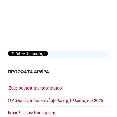
ή
γ
η
σ
η
ά
ρ
θ
ρ
ΠΡΟΣΦΑΤΑ ΑΡΘΡΑ
ω
ν
Ένας συντοπίτης πασπαρτού
Ο Άμλετ ως πολιτικό σύμβολο της Ελλάδας του 2025
Ισραήλ – Ιράν: Και τώρα τι;