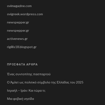
ovimagazine.com
ovigreek.wordpress.com
newspepper.gr
newspepper.gr
activenews.gr
rigillis18.blogspot.gr
ΠΡΟΣΦΑΤΑ ΑΡΘΡΑ
Ένας συντοπίτης πασπαρτού
Ο Άμλετ ως πολιτικό σύμβολο της Ελλάδας του 2025
Ισραήλ – Ιράν: Και τώρα τι;
Μια φοβική νησίδα