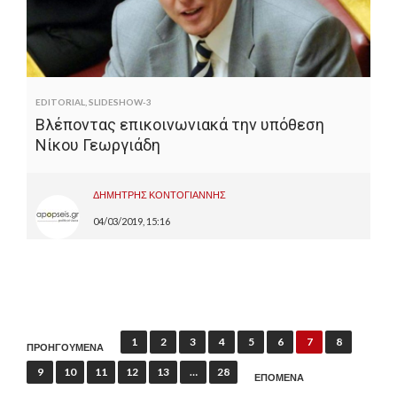
EDITORIAL
,
SLIDESHOW-3
Βλέποντας επικοινωνιακά την υπόθεση
Νίκου Γεωργιάδη
ΔΗΜΗΤΡΗΣ ΚΟΝΤΟΓΙΑΝΝΗΣ
04/03/2019, 15:16
Π
1
2
3
4
5
6
7
8
ΠΡΟΗΓΟΥΜΕΝΑ
λ
9
10
11
12
13
…
28
ΕΠΟΜΕΝΑ
ο