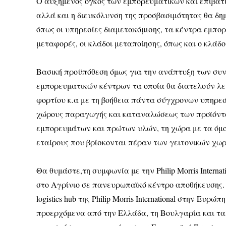
Ο αυξημένος όγκος των εμπορευματικών και επιβατι
αλλά και η διευκόλυνση της προσβασιμότητας θα δ
όπως οι υπηρεσίες διαμετακόμισης, τα κέντρα εμπορ
μεταφορές, οι κλάδοι μεταποίησης, όπως και ο κλάδ
Βασική προϋπόθεση όμως για την ανάπτυξη των συ
εμπορευματικών κέντρων τα οποία θα διατελούν λε
φορτίου κ.α με τη βοήθεια πάντα σύγχρονων υπηρεσιώ
χώρους παραγωγής και καταναλώσεως των προϊόντω
εμπορευμάτων και πρώτων υλών, τη χώρα με τα όμο
εταίρους που βρίσκονται πέραν των γειτονικών χω
Θα θυμάστε,τη συμφωνία με την Philip Morris Intern
στο Αγρίνιο σε πανευρωπαϊκό κέντρο αποθήκευσης. 
logistics hub της Philip Morris International στην Ε
προερχόμενα από την Ελλάδα, τη Βουλγαρία και τα 