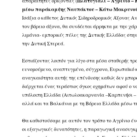
Πλατυγιάλι – Αγρίνιο – 
απαραίτητες οριζόντιες (
μέσω παράκαμψης Ναυπάκτου
– Κάτω Μακρυνού
Ισάξια ο κάθετος Δυτικός Σιδηροδρομικός Άξονας Αν
τον βόρειο άξονα, θα συνδέεται άρρηκτα με την χά
λιμάνια- εμπορικές πύλες της Δυτικής Ελλάδας στην
την Δυτική Στερεά.
Εστιάζοντας λοιπόν για λίγο στα μέσα σταθερής τρο
ευνομούμενο, αναπτυγμένο, σύγχρονο, Ευρωπαϊκό κ
αναγκαιότητα αυτής της επένδυσης καθώς δεν μπορ
διέρχεται ένας τεράστιος όγκος οχημάτων αφού ο ν
υπόλοιπη Ελλάδα (Αιτωλοακαρνανία –Καρπενήσι – 
αλλά και τα Βαλκάνια με τη Βόρεια Ελλάδα μέσω τ
Θα καθιστούσαμε με αυτόν τον τρόπο το Αγρίνιο έ
οι εξαγωγικές δυνατότητες, η παραγωγική ανασυγκρ