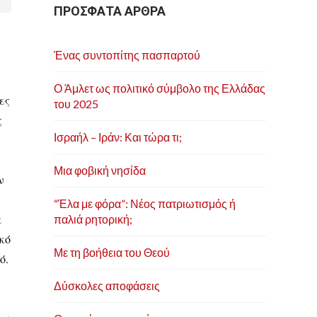
ΠΡΟΣΦΑΤΑ ΑΡΘΡΑ
Ένας συντοπίτης πασπαρτού
Ο Άμλετ ως πολιτικό σύμβολο της Ελλάδας
ες
του 2025
ς
Ισραήλ – Ιράν: Και τώρα τι;
Μια φοβική νησίδα
ν
“Έλα με φόρα”: Νέος πατριωτισμός ή
α
παλιά ρητορική;
κό
Με τη βοήθεια του Θεού
ό.
Δύσκολες αποφάσεις