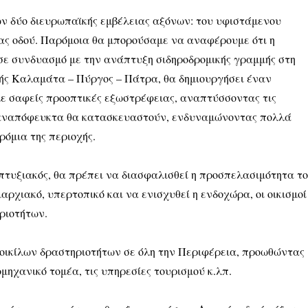
ν δύο διευρωπαϊκής εμβέλειας αξόνων: του υφιστάμενου
ίας οδού. Παρόμοια θα μπορούσαμε να αναφέρουμε ότι η
5 σε συνδυασμό με την ανάπτυξη σιδηροδρομικής γραμμής στη
ής Καλαμάτα – Πύργος – Πάτρα, θα δημιουργήσει έναν
ε σαφείς προοπτικές εξωστρέφειας, αναπτύσσοντας τις
υ αναπόφευκτα θα κατασκευαστούν, ενδυναμώνοντας πολλά
ρόμια της περιοχής.
απτυξιακός, θα πρέπει να διασφαλισθεί η προσπελασιμότητα τ
αρχιακό, υπερτοπικό και να ενισχυθεί η ενδοχώρα, οι οικισμοί
ριοτήτων.
 ποικίλων δραστηριοτήτων σε όλη την Περιφέρεια, προωθώντας
μηχανικό τομέα, τις υπηρεσίες τουρισμού κ.λπ.