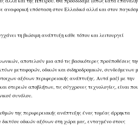
ας αλλά και της Ηπείρου. Θα προσδίδαμε (όπως κατά επανάλη
ύσε αναφορική υπόσταση στον Ελλαδικό αλλά και στον παγκόσμ
γχάνει τη βιώσιμη ανάπτυξη κάθε τόπου και λειτουργεί
ωνικών, αποτελούν μια από τις βασικότερες προϋποθέσεις τη
ικτύων μεταφορών, οδικών και σιδηροδρομικών, συνδεόμενων 
στοιχων αξόνων περιφερειακής ανάπτυξης. Αυτά μαζί με την
 και στερεών αποβλήτων, τις σύγχρονες τεχνολογίες, είναι πο
νικού συνόλου.
 ρυθμών της περιφερειακής ανάπτυξης ένας τομέας άρρηκτα
 δικτύου οδικών αξόνων στη χώρα μας, ενταγμένο στους