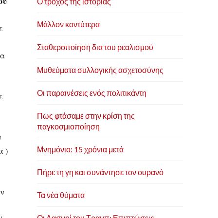
ου
Ο τροχός της ιστορίας
Μάλλον κοντύτερα
ε
Σταθεροποίηση δια του ρεαλισμού
ια
Μυθεύματα συλλογικής ασχετοσύνης
Οι παραινέσεις ενός πολιτικάντη
ε
Πως φτάσαμε στην κρίση της
παγκοσμιοποίηση
ν
Μνημόνιο: 15 χρόνια μετά
 )
Πήρε τη γη και συνάντησε τον ουρανό
ύν
Τα νέα θύματα
Οι Δασμοί του Τραμπ: Επιπτώσεις,