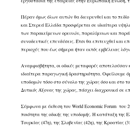
εργοστάσια της εταιρείας στην Ευρωπαϊκή Ένωση, τ
Πέραν όμως όλων αυτών θα διευρυνθεί και το πεδίο 
και Στερεά Ελλάδα προσφέρεται σε ιδιαίτερα υψηλ
των παρακείμενων ορεινών, παραλίμνιων και παράκ
συνοδευτικές επενδύσεις. Έτσι θα επιτευχθεί και ε
περιοχές που έως σήμερα ήταν εκτός εμβέλειας λόγ
Αναμφισβήτητα, οι οδικές μεταφορές αποτελούσαν κ
ιδιαίτερα παραγωγική δραστηριότητα. Οφείλουμε ό
υποδομών τόσο στο σύνολο της χώρας όσο και στο το
Δυτικός Άξονας της χώρας, πάσχει διαχρονικά σε 
Σύμφωνα με έκθεση του World Economic Forum του 2
ποιότητα της οδικής της υποδομής. Η κατάταξη της 
Τουρκίας (47η), της Σλοβενίας (42η), της Κροατίας (