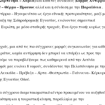
Καρπενήσι – Λαμία)
κ
όμβος Αντιρρί
και κάθετες συνδέσεις (
 – Θέρμο – Προυσος
Παραϊόνια
αλλά και η σύνδεση με την
.
τίρριο – Ηγουμενίτσα ως έργο εθνικής προτεραιότητας, μαζί μ
ραξη της Σιδηροδρομικής Εγνατίας, ενώνοντας σημαντικά
 Ευρώπη, με μέσο σταθερής τροχιάς. Ένα έργο πνοής κυρίως γ
χιάς, μια από τις πιο σύγχρονες μορφές συγκοινωνίας για κάθ
ράτος, καμία αντίρρηση δεν μπορεί να υπάρξει ως προς την
ούμε να παραβλέψουμε πως καθημερινά από την Αιτ/νία
ομός μας ενώνει 8 νομούς, συνδέοντας την Πελοπόννησο με τη
Λευκάδα – Πρέβεζα – Άρτα –Θεσπρωτία – Γιάννενα– Κέρκυρα
ης Εγνατίας Οδού.
να σύγχρονο διαμετακομιστικό κέντρο προκειμένου να αυξηθο
ότηση και η τουριστική κίνηση, παράλληλα με την