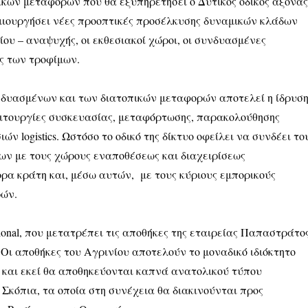
κών μεταφορών που θα εξυπηρετήσει ο Δυτικός οδικός άξονας
ημιουργήσει νέες προοπτικές προσέλκυσης δυναμικών κλάδων
ίου – αναψυχής, οι εκθεσιακοί χώροι, οι συνδυασμένες
ος των τροφίμων.
νδυασμένων και των διατοπικών μεταφορών αποτελεί η ίδρυσ
ιτουργίες συσκευασίας, μεταφόρτωσης, παρακολούθησης
ν logistics. Ωστόσο το οδικό της δίκτυο οφείλει να συνδέει το
ν με τους χώρους εναποθέσεως και διαχειρίσεως
ρα κράτη και, μέσω αυτών, με τους κύριους εμπορικούς
ρών.
ational, που μετατρέπει τις αποθήκες της εταιρείας Παπαστράτο
Οι αποθήκες του Αγρινίου αποτελούν το μοναδικό ιδιόκτητο
υρώπη και εκεί θα αποθηκεύονται καπνά ανατολικού τύπου
Σκόπια, τα οποία στη συνέχεια θα διακινούνται προς