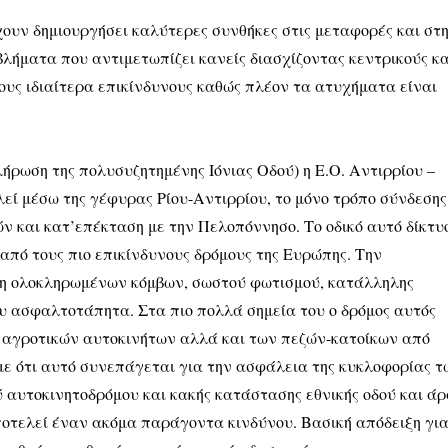
χουν δημιουργήσει καλύτερες συνθήκες στις μεταφορές και στ
λήματα που αντιμετωπίζει κανείς διασχίζοντας κεντρικούς κα
τους ιδιαίτερα επικίνδυνους καθώς πλέον τα ατυχήματα είναι
λήρωση της πολυσυζητημένης Ιόνιας Οδού) η Ε.Ο. Αντιρρίου –
εί μέσω της γέφυρας Ρίου-Αντιρρίου, το μόνο τρόπο σύνδεσης
ν και κατ’επέκταση με την Πελοπόννησο. Το οδικό αυτό δίκτυ
από τους πιο επικίνδυνους δρόμους της Ευρώπης. Την
ψη ολοκληρωμένων κόμβων, σωστού φωτισμού, κατάλληλης
υ ασφαλτοτάπητα. Στα πιο πολλά σημεία του ο δρόμος αυτός
των αγροτικών αυτοκινήτων αλλά και των πεζών-κατοίκων από
 με ότι αυτό συνεπάγεται για την ασφάλεια της κυκλοφορίας τ
 αυτοκινητοδρόμου και κακής κατάστασης εθνικής οδού και ά
οτελεί έναν ακόμα παράγοντα κινδύνου. Βασική απόδειξη γι