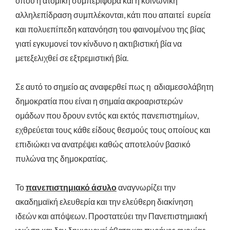
όπου η ατομική συμπεριφορά και η κοινωνική
αλληλεπίδραση συμπλέκονται, κάτι που απαιτεί ευρεία
και πολυεπίπεδη κατανόηση του φαινομένου της βίας
γιατί εγκυμονεί τον κίνδυνο η ακτιβιστική βία να
μετεξελιχθεί σε εξτρεμιστική βία.
Σε αυτό το σημείο ας αναφερθεί πως η αδιαμεσολάβητη
δημοκρατία που είναι η σημαία ακροαριστερών
ομάδων που δρουν εντός και εκτός πανεπιστημίων,
εχθρεύεται τους κάθε είδους θεσμούς τους οποίους και
επιδιώκει να ανατρέψει καθώς αποτελούν βασικό
πυλώνα της δημοκρατίας.
Το
πανεπιστημιακό άσυλο
αναγνωρίζει την
ακαδημαϊκή ελευθερία και την ελεύθερη διακίνηση
ιδεών και απόψεων. Προστατεύει την Πανεπιστημιακή