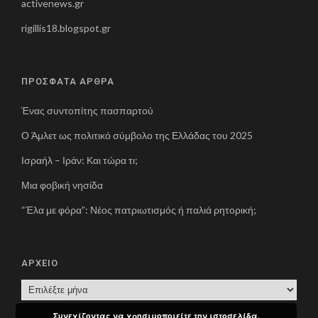
activenews.gr
rigillis18.blogspot.gr
ΠΡΟΣΦΑΤΑ ΑΡΘΡΑ
Ένας συντοπίτης πασπαρτού
Ο Άμλετ ως πολιτικό σύμβολο της Ελλάδας του 2025
Ισραήλ – Ιράν: Και τώρα τι;
Μια φοβική νησίδα
“Έλα με φόρα”: Νέος πατριωτισμός ή παλιά ρητορική;
ΑΡΧΕΙΟ
Α
Ρ
Συνεχίζοντας να χρησιμοποιείτε την ιστοσελίδα,