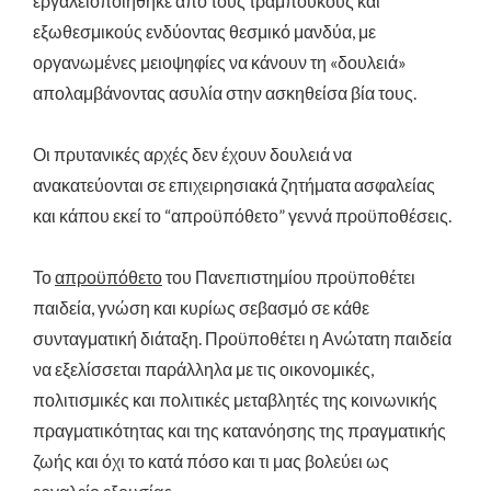
εργαλειοποιήθηκε από τους τραμπούκους και
εξωθεσμικούς ενδύοντας θεσμικό μανδύα, με
οργανωμένες μειοψηφίες να κάνουν τη «δουλειά»
απολαμβάνοντας ασυλία στην ασκηθείσα βία τους.
Οι πρυτανικές αρχές δεν έχουν δουλειά να
ανακατεύονται σε επιχειρησιακά ζητήματα ασφαλείας
και κάπου εκεί το “απροϋπόθετο” γεννά προϋποθέσεις.
Το
απροϋπόθετο
του Πανεπιστημίου προϋποθέτει
παιδεία, γνώση και κυρίως σεβασμό σε κάθε
συνταγματική διάταξη. Προϋποθέτει η Ανώτατη παιδεία
να εξελίσσεται παράλληλα με τις οικονομικές,
πολιτισμικές και πολιτικές μεταβλητές της κοινωνικής
πραγματικότητας και της κατανόησης της πραγματικής
ζωής και όχι το κατά πόσο και τι μας βολεύει ως