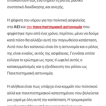
υποθάλπουν έως ένα σημείο τη βία ως βασικό
συστατικό διεκδίκησης και ανοχής.
Η ψήφιση του νόμου για την πολιτική ασφαλείας
στα
ΑΕΙ
και
την
πανεπιστημιακή αστυνομία
που
ψηφίστηκε πριν από ένα χρόνο, περίπου, μένει να δούμε
κατά πόσο θα αλλάξει αυτή την παγιωθείσα κατάσταση.
Αυτό που δεν κατανοώ είναι ότι η αστυνομία και ο ρόλος
της είναι ενιαίος, αυτός της ασφάλειας. Γεννάται οπότε
εύλογα το ερώτημα ως προς τί ωφελεί αυτός ο
κατακερματισμός και η εξειδίκευση του ρόλου ως
Πανεπιστημιακή αστυνομία;
Η αλήθεια είναι πως υπάρχει ένα κομμάτι του πολιτικού
αλλά και πανεπιστημιακού κατεστημένου που βολεύεται
μια χαρά με όλη αυτή την κατάσταση. Η τρομοκρατία