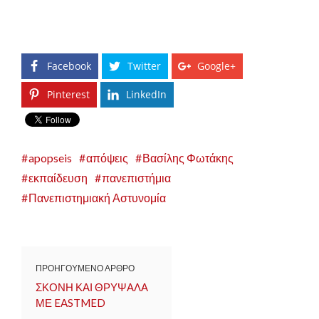
Facebook
Twitter
Google+
Pinterest
LinkedIn
apopseis
απόψεις
Βασίλης Φωτάκης
εκπαίδευση
πανεπιστήμια
Πανεπιστημιακή Αστυνομία
ΠΡΟΗΓΟΥΜΕΝΟ ΑΡΘΡΟ
ΣΚΟΝΗ ΚΑΙ ΘΡΥΨΑΛΑ
ΜΕ EASTMED