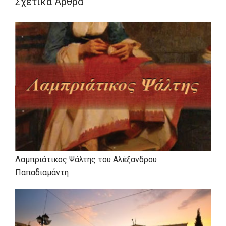
Σχετικά Άρθρα
Λαμπριάτικος Ψάλτης του Αλέξανδρου
Παπαδιαμάντη