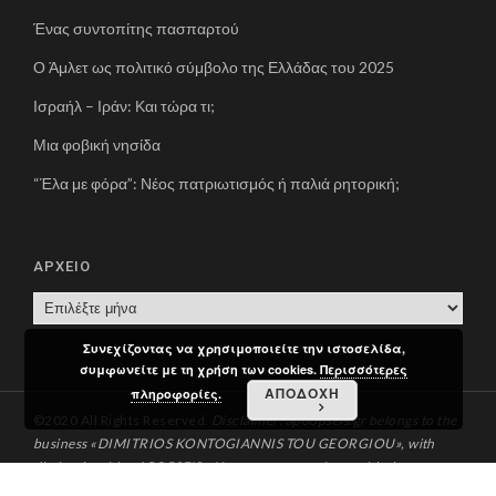
Ένας συντοπίτης πασπαρτού
Ο Άμλετ ως πολιτικό σύμβολο της Ελλάδας του 2025
Ισραήλ – Ιράν: Και τώρα τι;
Μια φοβική νησίδα
“Έλα με φόρα”: Νέος πατριωτισμός ή παλιά ρητορική;
ΑΡΧΕΙΟ
Α
Ρ
Συνεχίζοντας να χρησιμοποιείτε την ιστοσελίδα,
Χ
συμφωνείτε με τη χρήση των cookies.
Περισσότερες
Ε
ΑΠΟΔΟΧΗ
πληροφορίες.
Ι
©2020 All Rights Reserved.
Disclaimer: apoopseis.gr belongs to the
Ο
business «DIMITRIOS KONTOGIANNIS TOU GEORGIOU», with
distinctive title «APOPSEIS». You can communicate with the
administration via email at apopseis[at]apopseis.gr