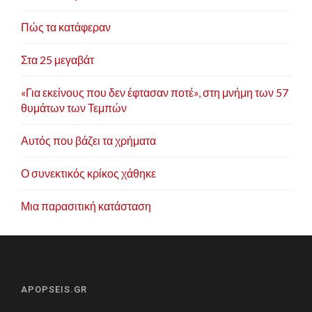
Πώς τα κατάφεραν
Στα 25 μεγαβάτ
«Για εκείνους που δεν έφτασαν ποτέ», στη μνήμη των 57
θυμάτων των Τεμπών
Αυτός που βάζει τα χρήματα
Ο συνεκτικός κρίκος χάθηκε
Μια παρασιτική κατάσταση
APOPSEIS.GR