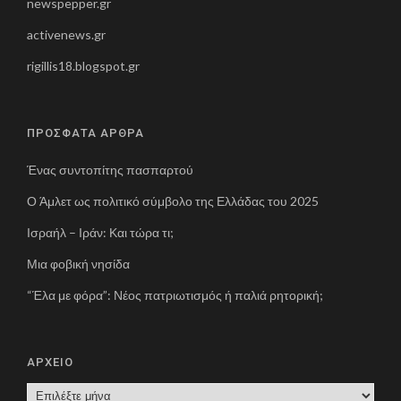
newspepper.gr
activenews.gr
rigillis18.blogspot.gr
ΠΡΟΣΦΑΤΑ ΑΡΘΡΑ
Ένας συντοπίτης πασπαρτού
Ο Άμλετ ως πολιτικό σύμβολο της Ελλάδας του 2025
Ισραήλ – Ιράν: Και τώρα τι;
Μια φοβική νησίδα
“Έλα με φόρα”: Νέος πατριωτισμός ή παλιά ρητορική;
ΑΡΧΕΙΟ
Α