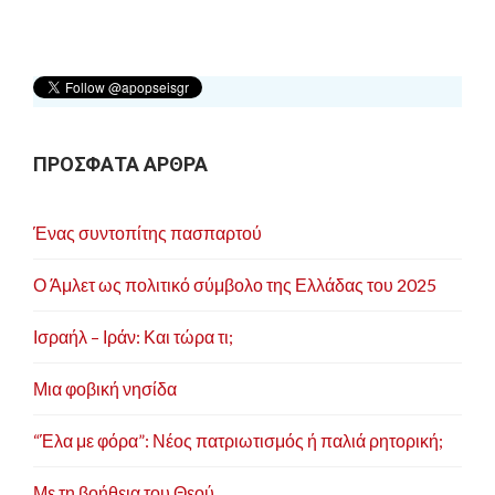
η
σ
η
ά
ρ
ΠΡΟΣΦΑΤΑ ΑΡΘΡΑ
θ
ρ
Ένας συντοπίτης πασπαρτού
ω
ν
Ο Άμλετ ως πολιτικό σύμβολο της Ελλάδας του 2025
Ισραήλ – Ιράν: Και τώρα τι;
Μια φοβική νησίδα
“Έλα με φόρα”: Νέος πατριωτισμός ή παλιά ρητορική;
Με τη βοήθεια του Θεού