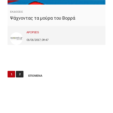
ΕΚΔΟΣΕΙΣ
Ψάχνοντας τα μούρα του Βορρά
APOPSEIS
01/01/2017, 09:47
Π
1
2
ΕΠΟΜΕΝΑ
λ
ο
ή
γ