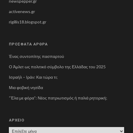
newspepper.gr
activenews.gr
rigillis18.blogspot.gr
ΠΡΟΣΦΑΤΑ ΑΡΘΡΑ
Ένας συντοπίτης πασπαρτού
Ο Άμλετ ως πολιτικό σύμβολο της Ελλάδας του 2025
Ισραήλ – Ιράν: Και τώρα τι;
Μια φοβική νησίδα
“Έλα με φόρα”: Νέος πατριωτισμός ή παλιά ρητορική;
ΑΡΧΕΙΟ
Α