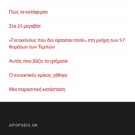
Πώς τα κατάφεραν
Στα 25 μεγαβάτ
«Για εκείνους που δεν έφτασαν ποτέ», στη μνήμη των 57
θυμάτων των Τεμπών
Αυτός που βάζει τα χρήματα
Ο συνεκτικός κρίκος χάθηκε
Μια παρασιτική κατάσταση
APOPSEIS.GR