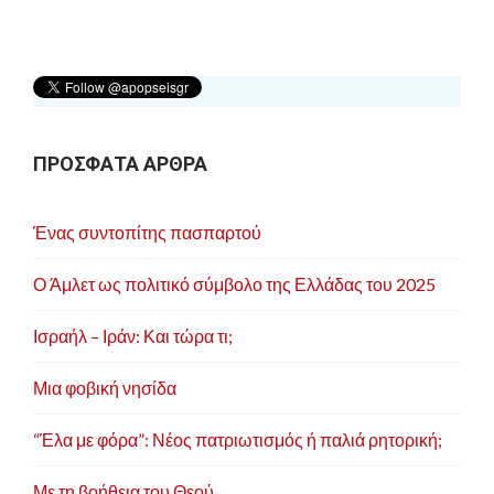
η
σ
η
ά
ρ
ΠΡΟΣΦΑΤΑ ΑΡΘΡΑ
θ
ρ
Ένας συντοπίτης πασπαρτού
ω
ν
Ο Άμλετ ως πολιτικό σύμβολο της Ελλάδας του 2025
Ισραήλ – Ιράν: Και τώρα τι;
Μια φοβική νησίδα
“Έλα με φόρα”: Νέος πατριωτισμός ή παλιά ρητορική;
Με τη βοήθεια του Θεού