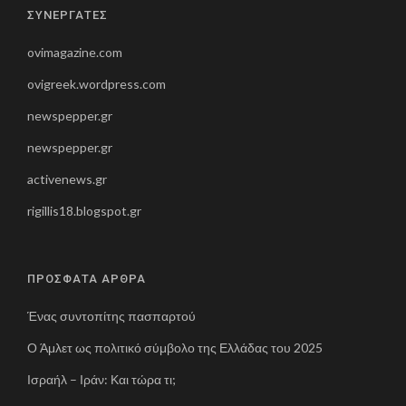
ΣΥΝΕΡΓΑΤΕΣ
ovimagazine.com
ovigreek.wordpress.com
newspepper.gr
newspepper.gr
activenews.gr
rigillis18.blogspot.gr
ΠΡΟΣΦΑΤΑ ΑΡΘΡΑ
Ένας συντοπίτης πασπαρτού
Ο Άμλετ ως πολιτικό σύμβολο της Ελλάδας του 2025
Ισραήλ – Ιράν: Και τώρα τι;