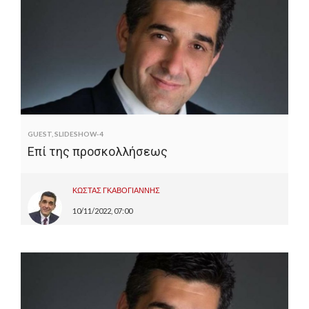
σύμβουλος Καρδίτσας, επικεφαλής της
παράταξης "Καρδίτσα από την Αρχή",
ελεύθερος επαγγελματίας και στέλεχος
της ΝΔ.
GUEST
,
SLIDESHOW-4
Επί της προσκολλήσεως
ΚΩΣΤΑΣ ΓΚΑΒΟΓΙΑΝΝΗΣ
10/11/2022, 07:00