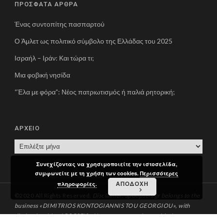
ΠΡΟΣΦΑΤΑ ΑΡΘΡΑ
Ένας συντοπίτης πασπαρτού
Ο Άμλετ ως πολιτικό σύμβολο της Ελλάδας του 2025
Ισραήλ – Ιράν: Και τώρα τι;
Μια φοβική νησίδα
“Έλα με φόρα”: Νέος πατριωτισμός ή παλιά ρητορική;
ΑΡΧΕΙΟ
Α
Ρ
Συνεχίζοντας να χρησιμοποιείτε την ιστοσελίδα,
Χ
συμφωνείτε με τη χρήση των cookies.
Περισσότερες
Ε
ΑΠΟΔΟΧΗ
πληροφορίες.
Ι
©2020 All Rights Reserved.
Disclaimer: apoopseis.gr belongs to the
Ο
business «DIMITRIOS KONTOGIANNIS TOU GEORGIOU», with
distinctive title «APOPSEIS». You can communicate with the