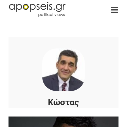
Κώστας
Γκαβογιάννης
Ο Κώστας Γκαβογιάννης είναι Δημοτικός