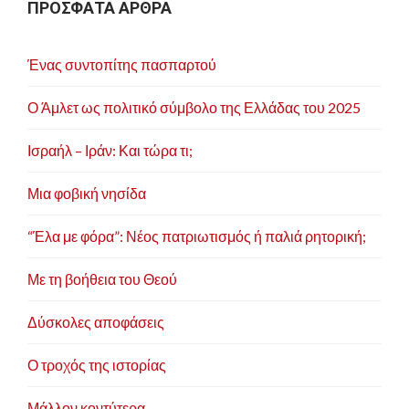
ΠΡΟΣΦΑΤΑ ΑΡΘΡΑ
θ
ρ
Ένας συντοπίτης πασπαρτού
ω
ν
Ο Άμλετ ως πολιτικό σύμβολο της Ελλάδας του 2025
Ισραήλ – Ιράν: Και τώρα τι;
Μια φοβική νησίδα
“Έλα με φόρα”: Νέος πατριωτισμός ή παλιά ρητορική;
Με τη βοήθεια του Θεού
Δύσκολες αποφάσεις
Ο τροχός της ιστορίας
Μάλλον κοντύτερα