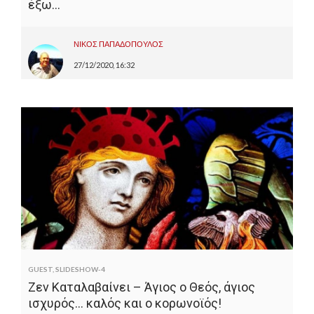
έξω…
ΝΙΚΟΣ ΠΑΠΑΔΟΠΟΥΛΟΣ
27/12/2020, 16:32
GUEST
,
SLIDESHOW-4
Ζεν Καταλαβαίνει – Άγιος ο Θεός, άγιος
ισχυρός… καλός και ο κορωνοϊός!