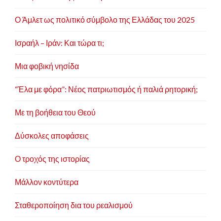
ν
Ο Άμλετ ως πολιτικό σύμβολο της Ελλάδας του 2025
Ισραήλ – Ιράν: Και τώρα τι;
Μια φοβική νησίδα
“Έλα με φόρα”: Νέος πατριωτισμός ή παλιά ρητορική;
Με τη βοήθεια του Θεού
Δύσκολες αποφάσεις
Ο τροχός της ιστορίας
Μάλλον κοντύτερα
Σταθεροποίηση δια του ρεαλισμού