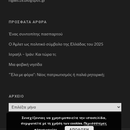
rigillis18.blogspot.gr
ΠΡΟΣΦΑΤΑ ΑΡΘΡΑ
Ένας συντοπίτης πασπαρτού
Ο Άμλετ ως πολιτικό σύμβολο της Ελλάδας του 2025
Ισραήλ – Ιράν: Και τώρα τι;
Μια φοβική νησίδα
“Έλα με φόρα”: Νέος πατριωτισμός ή παλιά ρητορική;
ΑΡΧΕΙΟ
Α
Ρ
Συνεχίζοντας να χρησιμοποιείτε την ιστοσελίδα,
Χ
συμφωνείτε με τη χρήση των cookies.
Περισσότερες
Ε
ΑΠΟΔΟΧΗ
πληροφορίες.