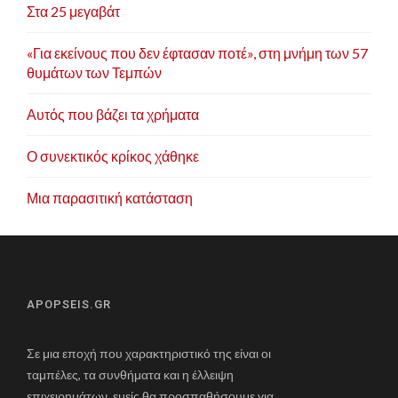
Στα 25 μεγαβάτ
«Για εκείνους που δεν έφτασαν ποτέ», στη μνήμη των 57
θυμάτων των Τεμπών
Αυτός που βάζει τα χρήματα
Ο συνεκτικός κρίκος χάθηκε
Μια παρασιτική κατάσταση
APOPSEIS.GR
Σε μια εποχή που χαρακτηριστικό της είναι οι
ταμπέλες, τα συνθήματα και η έλλειψη
επιχειρημάτων, εμείς θα προσπαθήσουμε για