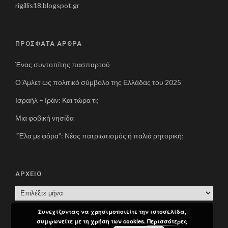
rigillis18.blogspot.gr
ΠΡΟΣΦΑΤΑ ΑΡΘΡΑ
Ένας συντοπίτης πασπαρτού
Ο Άμλετ ως πολιτικό σύμβολο της Ελλάδας του 2025
Ισραήλ – Ιράν: Και τώρα τι;
Μια φοβική νησίδα
“Έλα με φόρα”: Νέος πατριωτισμός ή παλιά ρητορική;
ΑΡΧΕΙΟ
Α
Ρ
Συνεχίζοντας να χρησιμοποιείτε την ιστοσελίδα,
Χ
συμφωνείτε με τη χρήση των cookies.
Περισσότερες