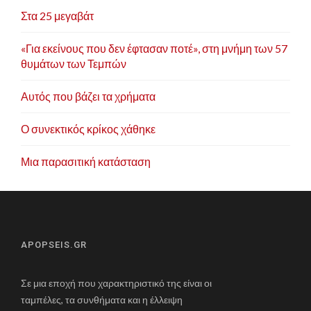
Στα 25 μεγαβάτ
«Για εκείνους που δεν έφτασαν ποτέ», στη μνήμη των 57
θυμάτων των Τεμπών
Αυτός που βάζει τα χρήματα
Ο συνεκτικός κρίκος χάθηκε
Μια παρασιτική κατάσταση
APOPSEIS.GR
Σε μια εποχή που χαρακτηριστικό της είναι οι
ταμπέλες, τα συνθήματα και η έλλειψη