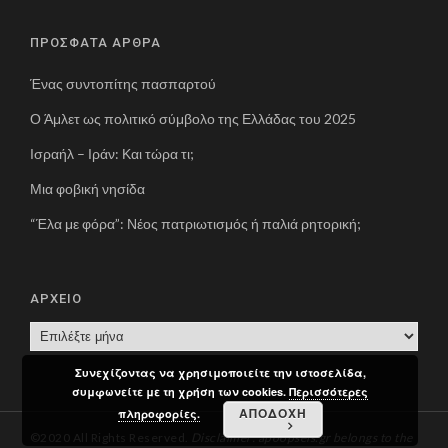
ΠΡΟΣΦΑΤΑ ΑΡΘΡΑ
Ένας συντοπίτης πασπαρτού
Ο Άμλετ ως πολιτικό σύμβολο της Ελλάδας του 2025
Ισραήλ – Ιράν: Και τώρα τι;
Μια φοβική νησίδα
“Έλα με φόρα”: Νέος πατριωτισμός ή παλιά ρητορική;
ΑΡΧΕΙΟ
Α
Ρ
Συνεχίζοντας να χρησιμοποιείτε την ιστοσελίδα,
Χ
συμφωνείτε με τη χρήση των cookies.
Περισσότερες
Ε
ΑΠΟΔΟΧΗ
πληροφορίες.
Ι
©2020 All Rights Reserved.
Disclaimer: apoopseis.gr belongs to the