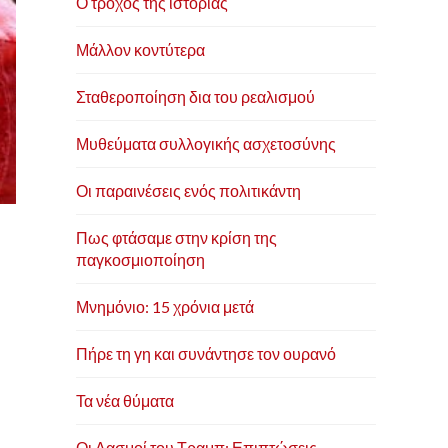
Ο τροχός της ιστορίας
Μάλλον κοντύτερα
Σταθεροποίηση δια του ρεαλισμού
Μυθεύματα συλλογικής ασχετοσύνης
Οι παραινέσεις ενός πολιτικάντη
Πως φτάσαμε στην κρίση της
παγκοσμιοποίηση
Μνημόνιο: 15 χρόνια μετά
Πήρε τη γη και συνάντησε τον ουρανό
Τα νέα θύματα
Οι Δασμοί του Τραμπ: Επιπτώσεις,