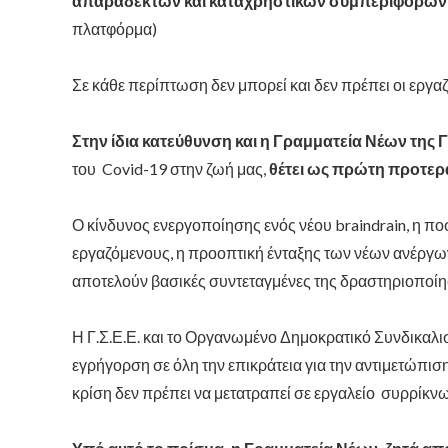
απαράδεκτων και καταχρηστικών συμπεριφορών
πλατφόρμα)
Σε κάθε περίπτωση δεν μπορεί και δεν πρέπει οι εργα
Στην ίδια κατεύθυνση και η Γραμματεία Νέων
της 
του Covid-19 στην ζωή μας,
θέτει ως πρώτη προτερα
Ο κίνδυνος ενεργοποίησης ενός νέου braindrain, η π
εργαζόμενους, η προοπτική ένταξης των νέων ανέργων
αποτελούν βασικές συντεταγμένες της δραστηριοποίησ
Η Γ.Σ.Ε.Ε. και το Οργανωμένο Δημοκρατικό Συνδικαλισ
εγρήγορση σε όλη την επικράτεια για την αντιμετώπι
κρίση δεν πρέπει να μετατραπεί σε εργαλείο συρρίκν