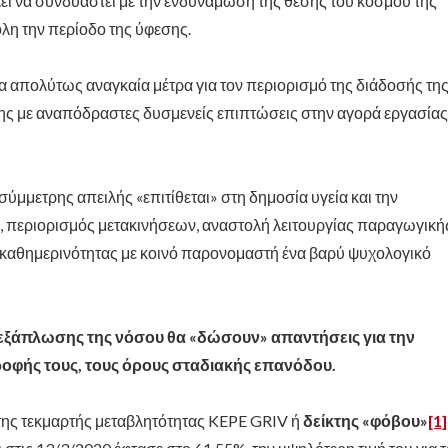
ει να συνδυαστεί με την ενδυνάμωση της θέσης του κόσμου της
λη την περίοδο της ύφεσης.
α απολύτως αναγκαία μέτρα για τον περιορισμό της διάδοσής τη
ς με αναπόδραστες δυσμενείς επιπτώσεις στην αγορά εργασίας
σύμμετρης απειλής «επιτίθεται» στη δημοσία υγεία και την
 περιορισμός μετακινήσεων, αναστολή λειτουργίας παραγωγική
 καθημερινότητας με κοινό παρονομαστή ένα βαρύ ψυχολογικό
ς εξάπλωσης της νόσου θα «δώσουν» απαντήσεις για την
ροφής τους, τους όρους σταδιακής επανόδου.
είκτης τεκμαρτής μεταβλητότητας KEPE GRIV ή
δείκτης «φόβου»
[1]