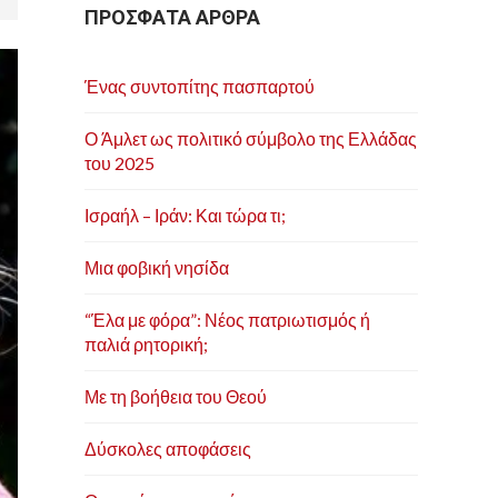
ΠΡΟΣΦΑΤΑ ΑΡΘΡΑ
Ένας συντοπίτης πασπαρτού
Ο Άμλετ ως πολιτικό σύμβολο της Ελλάδας
του 2025
Ισραήλ – Ιράν: Και τώρα τι;
Μια φοβική νησίδα
“Έλα με φόρα”: Νέος πατριωτισμός ή
παλιά ρητορική;
Με τη βοήθεια του Θεού
Δύσκολες αποφάσεις