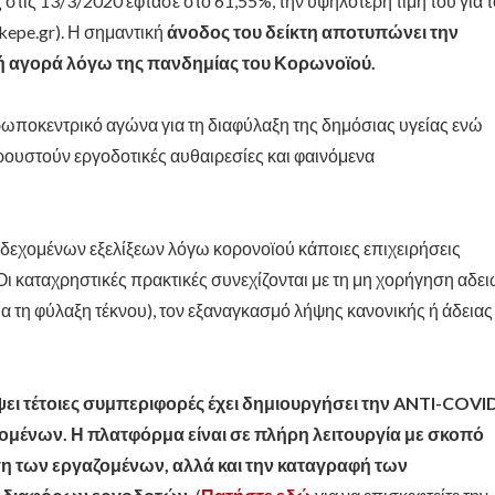
 στις 13/3/2020 έφτασε στο 61,55%, την υψηλότερη τιμή του για τ
kepe.gr). Η σημαντική
άνοδος του δείκτη αποτυπώνει την
ή αγορά λόγω της πανδημίας του Κορωνοϊού.
ρωποκεντρικό αγώνα για τη διαφύλαξη της δημόσιας υγείας ενώ
ουστούν εργοδοτικές αυθαιρεσίες και φαινόμενα
ενδεχομένων εξελίξεων λόγω κορονοϊού κάποιες επιχειρήσεις
ι καταχρηστικές πρακτικές συνεχίζονται με τη μη χορήγηση αδε
ια τη φύλαξη τέκνου), τον εξαναγκασμό λήψης κανονικής ή άδειας
ει τέτοιες συμπεριφορές έχει δημιουργήσει την
ANTI-COVI
μένων. Η πλατφόρμα είναι σε πλήρη λειτουργία με
σκοπό
ση των εργαζομένων
, αλλά και
την καταγραφή των