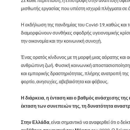
Σε κάθε περίπτωση, η επιστροφή στην ανάπτυξη οφείλ
μισθωτής εργασίας που υπέστη ισχυρά πλήγματα σε ό
Η εκδήλωση της πανδημίας του Covid-19, καθώς και τ
διαμορφώνουν συνθήκες σφοδρής υγειονομικής κρίση
την οικονομία και την κοινωνική συνοχή.
Ένας ορατός κίνδυνος με τη μορφή μιας αόρατης και α
ανθρώπινη ζωή. Φυσική κοινωνική αποστασιοποίηση,
και εμπορικής δραστηριότητας, πλήρης ανατροπή της
φορτίο, ανησυχίες, αβεβαιότητα και φόβους.
Η διάρκεια, η ένταση και ο βαθμός ανάσχεσης τη
έκταση των συνεπειών της, τη δυνατότητα αναστ
Στην Ελλάδα
, είναι σημαντικό να αναφερθεί ότι ο δ