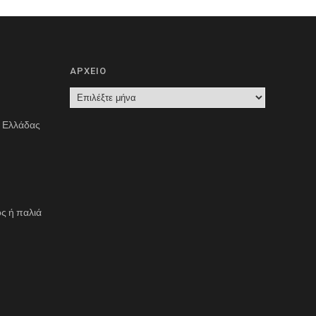
ΑΡΧΕΙΟ
Α
Ρ
ς Ελλάδας
Χ
Ε
Ι
Ο
ς ή παλιά