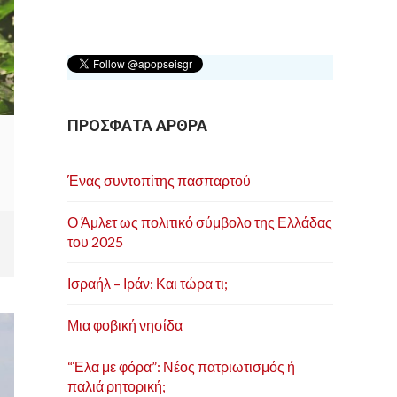
ΠΡΟΣΦΑΤΑ ΑΡΘΡΑ
Ένας συντοπίτης πασπαρτού
Ο Άμλετ ως πολιτικό σύμβολο της Ελλάδας
του 2025
Ισραήλ – Ιράν: Και τώρα τι;
Μια φοβική νησίδα
“Έλα με φόρα”: Νέος πατριωτισμός ή
παλιά ρητορική;