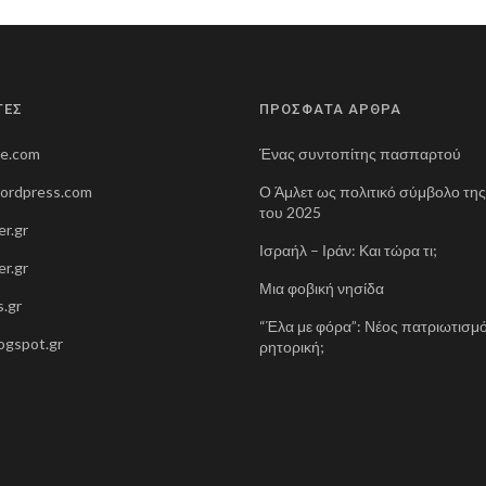
ΤΕΣ
ΠΡΟΣΦΑΤΑ ΑΡΘΡΑ
ne.com
Ένας συντοπίτης πασπαρτού
wordpress.com
Ο Άμλετ ως πολιτικό σύμβολο τη
του 2025
r.gr
Ισραήλ – Ιράν: Και τώρα τι;
r.gr
Μια φοβική νησίδα
.gr
“Έλα με φόρα”: Νέος πατριωτισμό
blogspot.gr
ρητορική;