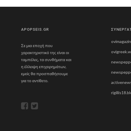
APOPSEIS.GR
ΣΥΝΕΡΓΑ
ovimagazi
Σε μια εποχή που
ovigreek.
χαρακτηριστικό της είναι οι
ταμπέλες, τα συνθήματα και
newspeppe
η έλλειψη επιχειρημάτων,
newspeppe
εμείς θα προσπαθήσουμε
για το αντίθετο.
activenews
rigillis18.