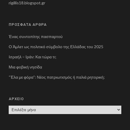
rigillis18.blogspot.gr
ΠΡΟΣΦΑΤΑ ΑΡΘΡΑ
Ένας συντοπίτης πασπαρτού
Ο Άμλετ ως πολιτικό σύμβολο της Ελλάδας του 2025
Ισραήλ – Ιράν: Και τώρα τι;
Μια φοβική νησίδα
“Έλα με φόρα”: Νέος πατριωτισμός ή παλιά ρητορική;
ΑΡΧΕΙΟ
Α
Ρ
Χ
Ε