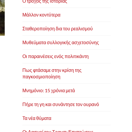
Ο τροχός της ιστορίας
Μάλλον κοντύτερα
Σταθεροποίηση δια του ρεαλισμού
Μυθεύματα συλλογικής ασχετοσύνης
Οι παραινέσεις ενός πολιτικάντη
Πως φτάσαμε στην κρίση της
παγκοσμιοποίηση
Μνημόνιο: 15 χρόνια μετά
Πήρε τη γη και συνάντησε τον ουρανό
Τα νέα θύματα
Οι Δασμοί του Τραμπ: Επιπτώσεις,