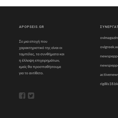
APOPSEIS.GR
ΣΥΝΕΡΓΑ
ovimagazi
Σε μια εποχή που
ovigreek.
χαρακτηριστικό της είναι οι
ταμπέλες, τα συνθήματα και
newspeppe
η έλλειψη επιχειρημάτων,
newspeppe
εμείς θα προσπαθήσουμε
για το αντίθετο.
activenews
rigillis18.