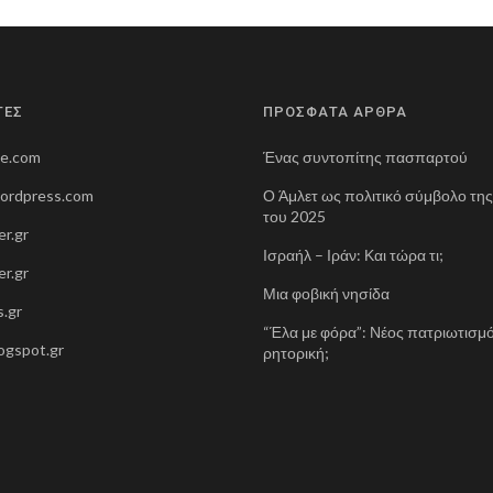
ΤΕΣ
ΠΡΟΣΦΑΤΑ ΑΡΘΡΑ
ne.com
Ένας συντοπίτης πασπαρτού
wordpress.com
Ο Άμλετ ως πολιτικό σύμβολο τη
του 2025
r.gr
Ισραήλ – Ιράν: Και τώρα τι;
r.gr
Μια φοβική νησίδα
.gr
“Έλα με φόρα”: Νέος πατριωτισμό
blogspot.gr
ρητορική;