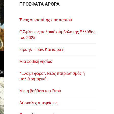
ΠΡΟΣΦΑΤΑ ΑΡΘΡΑ
Ένας συντοπίτης πασπαρτού
Ο Άμλετ ως πολιτικό σύμβολο της Ελλάδας
του 2025
Ισραήλ – Ιράν: Και τώρα τι;
Μια φοβική νησίδα
“Έλα με φόρα”: Νέος πατριωτισμός ή
παλιά ρητορική;
Με τη βοήθεια του Θεού
Δύσκολες αποφάσεις