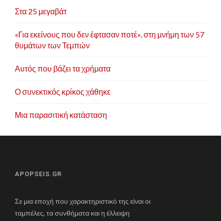
Στα 25 μεγαβάτ
«Για εκείνους που δεν έφτασαν ποτέ», στη μνήμη των 57
θυμάτων των Τεμπών
Αυτός που βάζει τα χρήματα
Ο συνεκτικός κρίκος χάθηκε
Μια παρασιτική κατάσταση
APOPSEIS.GR
Σε μια εποχή που χαρακτηριστικό της είναι οι
ταμπέλες, τα συνθήματα και η έλλειψη