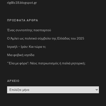
rigillis18.blogspot.gr
ΠΡΟΣΦΑΤΑ ΑΡΘΡΑ
Ένας συντοπίτης πασπαρτού
Ο Άμλετ ως πολιτικό σύμβολο της Ελλάδας του 2025
Ισραήλ – Ιράν: Και τώρα τι;
Μια φοβική νησίδα
“Έλα με φόρα”: Νέος πατριωτισμός ή παλιά ρητορική;
ΑΡΧΕΙΟ
Α
Ρ
Χ