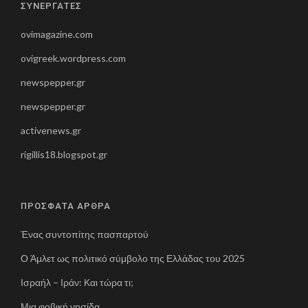
ΣΥΝΕΡΓΑΤΕΣ
ovimagazine.com
ovigreek.wordpress.com
newspepper.gr
newspepper.gr
activenews.gr
rigillis18.blogspot.gr
ΠΡΟΣΦΑΤΑ ΑΡΘΡΑ
Ένας συντοπίτης πασπαρτού
Ο Άμλετ ως πολιτικό σύμβολο της Ελλάδας του 2025
Ισραήλ – Ιράν: Και τώρα τι;
Μια φοβική νησίδα