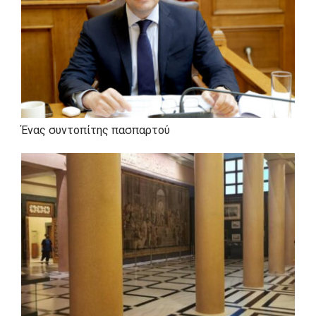
Πρόσφατα εξέδωσε
Τη συλλογή διηγημάτων «Με τα μικρά
τους ονόματα» εκδ. Γαβριηλίδης
Τις ποιητικές συλλογές «Τα χαϊκού της
Ένας συντοπίτης πασπαρτού
Παρασκευής», «Οδοιπόρες λέξεις», «190+1
χάικου», και «Ασύμμετρες Αναπνοές» εκδ.
Γαβριηλίδης και «Θεάσεις», εκδ. Βακχικόν
και το θεατρικό έργο «Η Παράσταση»
εκδ. Δωδώνη
τα οποία μπορείτε να βρείτε εύκολα στα
περισσότερα βιβλιοπωλεία, αλλά και μαζί