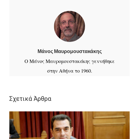
Μάνος Μαυρομουστακάκης
Ο Μάνος Μαυρομουστακάκης γεννήθηκε
στην Αθήνα το 1960.
Απόφοιτος της Μαθηματικής Σχολής του
Σχετικά Άρθρα
Παν/μίου Ιωαννίνων
Μαθήτευσε στη Φιλοσοφική Αθηνών στο
τμήμα «Ιστορία Τέχνης»