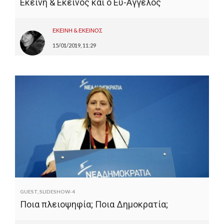
Εκείνη & Εκείνος και ο Ευ-Άγγελος
ΕΚΕΙΝΗ & ΕΚΕΙΝΟΣ
15/01/2019, 11:29
GUEST
,
SLIDESHOW-4
Ποια πλειοψηφία; Ποια Δημοκρατία;