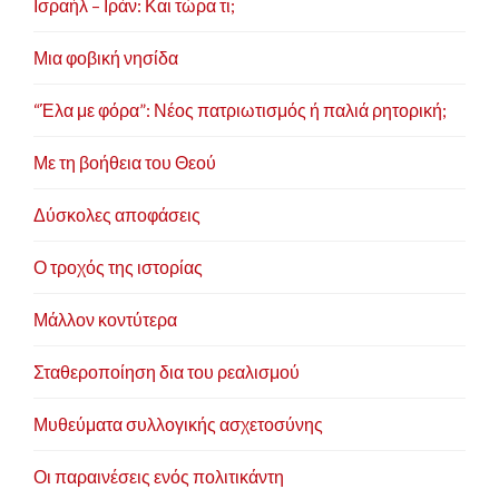
Ισραήλ – Ιράν: Και τώρα τι;
Μια φοβική νησίδα
“Έλα με φόρα”: Νέος πατριωτισμός ή παλιά ρητορική;
Με τη βοήθεια του Θεού
Δύσκολες αποφάσεις
Ο τροχός της ιστορίας
Μάλλον κοντύτερα
Σταθεροποίηση δια του ρεαλισμού
Μυθεύματα συλλογικής ασχετοσύνης
Οι παραινέσεις ενός πολιτικάντη