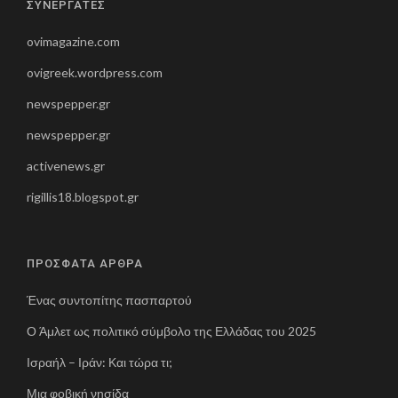
ΣΥΝΕΡΓΑΤΕΣ
ovimagazine.com
ovigreek.wordpress.com
newspepper.gr
newspepper.gr
activenews.gr
rigillis18.blogspot.gr
ΠΡΟΣΦΑΤΑ ΑΡΘΡΑ
Ένας συντοπίτης πασπαρτού
Ο Άμλετ ως πολιτικό σύμβολο της Ελλάδας του 2025
Ισραήλ – Ιράν: Και τώρα τι;
Μια φοβική νησίδα