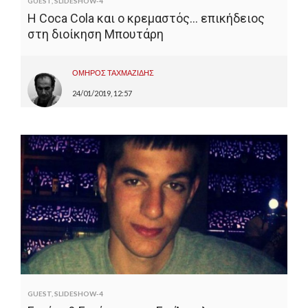
GUEST
,
SLIDESHOW-4
Η Coca Cola και ο κρεμαστός… επικήδειος
στη διοίκηση Μπουτάρη
ΟΜΗΡΟΣ ΤΑΧΜΑΖΙΔΗΣ
24/01/2019, 12:57
GUEST
,
SLIDESHOW-4