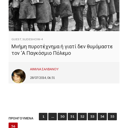
GUEST
,
SLIDESHOW-4
Μνήμη πυροτέχνημα ή γιατί δεν θυμόμαστε
τον ‘Α Παγκόσμιο Πόλεμο
ΑΙΜΙΛΙΑ ΣΑΛΒΑΝΟΥ
28/07/2014, 06:51
Π
1
…
50
51
52
53
54
55
ΠΡΟΗΓΟΥΜΕΝΑ
λ
56