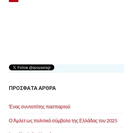
ο
ή
γ
η
σ
η
ά
ρ
θ
ρ
ΠΡΟΣΦΑΤΑ ΑΡΘΡΑ
ω
ν
Ένας συντοπίτης πασπαρτού
Ο Άμλετ ως πολιτικό σύμβολο της Ελλάδας του 2025