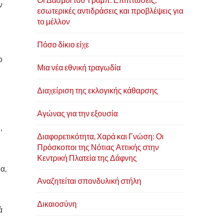
ν
εσωτερικές αντιδράσεις και προβλέψεις για
το μέλλον
Πόσο δίκιο είχε
ο
Μια νέα εθνική τραγωδία
Διαχείριση της εκλογικής κάθαρσης
Αγώνας για την εξουσία
,
Διαφορετικότητα, Χαρά και Γνώση: Οι
Πρόσκοποι της Νότιας Αττικής στην
Κεντρική Πλατεία της Δάφνης
α,
Αναζητείται σπονδυλική στήλη
ι
Δικαιοσύνη
ά