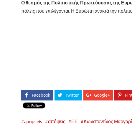
Ο θεσμός της Πολιτιστικής Πρωτεύουσας της Ευ
πόλεις που επιλέγονται. Η Ευρώπη ανακτά την πολιτιστ
Facebook
Twitter
Google+
Pin
apopseis
απόψεις
ΕΕ
Κωνσταντίνος Μαργαρί