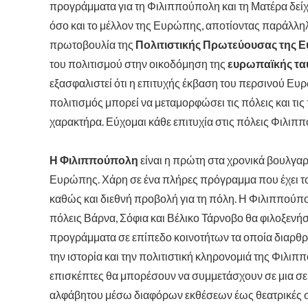
προγράμματα για τη Φιλιππούπολη και τη Ματέρα δείχν
όσο και το μέλλον της Ευρώπης, αποτίοντας παράλληλ
πρωτοβουλία της
Πολιτιστικής Πρωτεύουσας της 
του πολιτισμού στην οικοδόμηση της
ευρωπαϊκής τα
εξασφαλιστεί ότι η επιτυχής έκβαση του περσινού Ευ
πολιτισμός μπορεί να μεταμορφώσει τις πόλεις και τι
χαρακτήρα. Εύχομαι κάθε επιτυχία στις πόλεις Φιλιππ
Η Φιλιππούπολη
είναι η πρώτη στα χρονικά βουλγα
Ευρώπης. Χάρη σε ένα πλήρες πρόγραμμα που έχει τ
καθώς και διεθνή προβολή για τη πόλη. Η Φιλιππούπολ
πόλεις Βάρνα, Σόφια και Βέλικο Τάρνοβο θα φιλοξενή
προγράμματα σε επίπεδο κοινοτήτων τα οποία διαρθρώ
την ιστορία και την πολιτιστική κληρονομιά της Φιλιπ
επισκέπτες θα μπορέσουν να συμμετάσχουν σε μια σε
αλφάβητου μέσω διαφόρων εκθέσεων έως θεατρικές συ