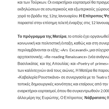
και των Τούρκων. Οι εναρκτήριοι εορτασμοί θα πραγματ
εκδηλώσεων σε εσωτερικούς και εξωτερικούς χώρους
χορό το βράδυ της 12ης Ιανουαρίου.
Η Επίτροπος Ψη
παραστεί στην επίσημη τελετή έναρξης στις 12 Ιανουα
Το πρόγραμμα της Ματέρα
, το οποίο έχει οργανωθε
κοινωνική και πολιτιστική ένταξη, καθώς και στη συνε
περιλαμβάνονται οι εξής: «Ars Excavandi», μια σύγχρο
αρχιτεκτονικής· «Re-reading Renaissance» (νέα ανάγνω
Βασιλικάτας και της Απουλίας· και «Poetry of primes»
των καλλιτεχνών ανά τους αιώνες. Η Ματέρα θα παρο
«Καβαλερία Ρουστικάνα» σε συνεργασία με το Teatro 
τοπικές δημιουργικές κοινότητες και εταίρους από τη
εναρκτήριοι εορτασμοί, όπου θα συγκεντρωθούν 2.000
άλλα μέρη της Ευρώπης. Ο Επίτροπος
Νάβρατσιτς
θ