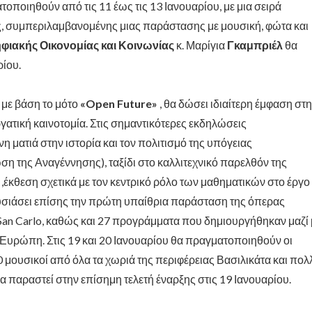
οποιηθούν από τις 11 έως τις 13 Ιανουαρίου, με μια σειρά
, συμπεριλαμβανομένης μιας παράστασης με μουσική, φώτα και
φιακής Οικονομίας και Κοινωνίας
κ. Μαρίγια
Γκαμπριέλ
θα
ρίου.
ί με βάση το μότο
«Open Future»
, θα δώσει ιδιαίτερη έμφαση στ
ργατική καινοτομία. Στις σημαντικότερες εκδηλώσεις
νη ματιά στην ιστορία και τον πολιτισμό της υπόγειας
ση της Αναγέννησης), ταξίδι στο καλλιτεχνικό παρελθόν της
 ,έκθεση σχετικά με τον κεντρικό ρόλο των μαθηματικών στο έργο
υσιάσει επίσης την πρώτη υπαίθρια παράσταση της όπερας
San Carlo, καθώς και 27 προγράμματα που δημιουργήθηκαν μαζί 
ν Ευρώπη. Στις 19 και 20 Ιανουαρίου θα πραγματοποιηθούν οι
 μουσικοί από όλα τα χωριά της περιφέρειας Βασιλικάτα και πολ
α παραστεί στην επίσημη τελετή έναρξης στις 19 Ιανουαρίου.