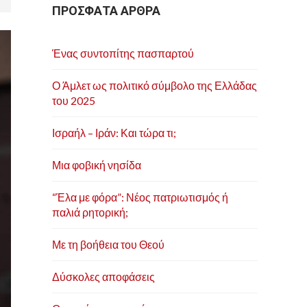
ΠΡΟΣΦΑΤΑ ΑΡΘΡΑ
Ένας συντοπίτης πασπαρτού
Ο Άμλετ ως πολιτικό σύμβολο της Ελλάδας
του 2025
Ισραήλ – Ιράν: Και τώρα τι;
Μια φοβική νησίδα
“Έλα με φόρα”: Νέος πατριωτισμός ή
παλιά ρητορική;
Με τη βοήθεια του Θεού
Δύσκολες αποφάσεις