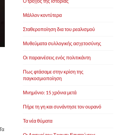
Ο τροχός της ιστορίας
Μάλλον κοντύτερα
Σταθεροποίηση δια του ρεαλισμού
Μυθεύματα συλλογικής ασχετοσύνης
Οι παραινέσεις ενός πολιτικάντη
Πως φτάσαμε στην κρίση της
παγκοσμιοποίηση
Μνημόνιο: 15 χρόνια μετά
Πήρε τη γη και συνάντησε τον ουρανό
Τα νέα θύματα
Τα
Οι Δασμοί του Τραμπ: Επιπτώσεις,