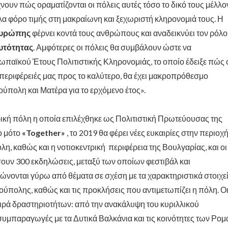
ουν πώς οραματίζονται οι πόλεις αυτές τόσο το δικό τους μέλλο
α φόρο τιμής στη μακραίωνη και ξεχωριστή κληρονομιά τους. Η
Ευρώπης
φέρνει κοντά τους ανθρώπους και αναδεικνύει τον ρόλο
υτότητας
. Αμφότερες οι πόλεις θα συμβάλουν ώστε να
ρωπαϊκού Έτους Πολιτιστικής Κληρονομιάς, το οποίο έδειξε πώς 
ς περιφέρειές μας προς το καλύτερο, θα έχει μακροπρόθεσμο
ούπολη και Ματέρα για το ερχόμενο έτος».
ρική πόλη η οποία επιλέχθηκε ως Πολιτιστική Πρωτεύουσας της
ο μότο
«Together»
, το 2019 θα φέρει νέες ευκαιρίες στην περιοχή
η, καθώς και η νοτιοκεντρική περιφέρεια της Βουλγαρίας, και οι
σουν 300 εκδηλώσεις, μεταξύ των οποίων φεστιβάλ και
νονται γύρω από θέματα σε σχέση με τα χαρακτηριστικά στοιχεί
πούπολης, καθώς και τις προκλήσεις που αντιμετωπίζει η πόλη. Ο
ιρά δραστηριοτήτων: από την ανακάλυψη του κυριλλικού
μπαραγωγές με τα Δυτικά Βαλκάνια και τις κοινότητες των Ρομ