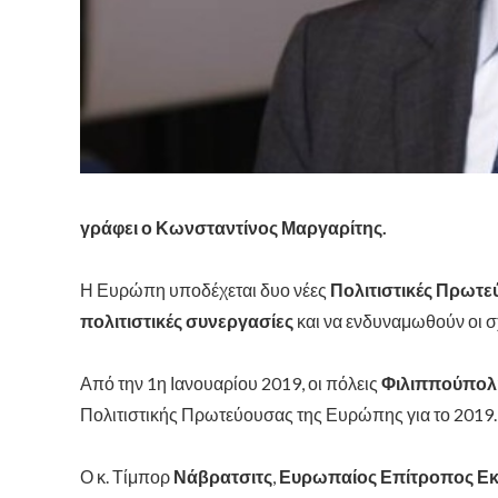
γράφει ο Κωνσταντίνος Μαργαρίτης.
Η Ευρώπη υποδέχεται δυο νέες
Πολιτιστικές Πρωτε
πολιτιστικές συνεργασίες
και να ενδυναμωθούν οι σ
Από την 1η Ιανουαρίου 2019, οι πόλεις
Φιλιππούπολη
Πολιτιστικής Πρωτεύουσας της Ευρώπης για το 2019.
Ο κ. Τίμπορ
Νάβρατσιτς
,
Ευρωπαίος Επίτροπος Εκπ