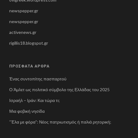
newspepper.gr
newspepper.gr
activenews.gr
rigillis18.blogspot.gr
ΠΡΟΣΦΑΤΑ ΑΡΘΡΑ
Ένας συντοπίτης πασπαρτού
Ο Άμλετ ως πολιτικό σύμβολο της Ελλάδας του 2025
Ισραήλ – Ιράν: Και τώρα τι;
Μια φοβική νησίδα
“Έλα με φόρα”: Νέος πατριωτισμός ή παλιά ρητορική;