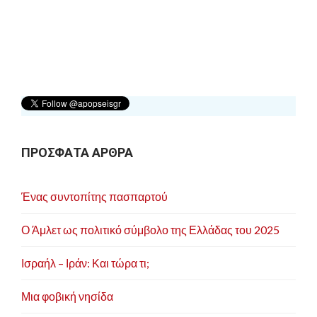
η
σ
η
ά
ρ
θ
ρ
ω
ΠΡΟΣΦΑΤΑ ΑΡΘΡΑ
ν
Ένας συντοπίτης πασπαρτού
Ο Άμλετ ως πολιτικό σύμβολο της Ελλάδας του 2025
Ισραήλ – Ιράν: Και τώρα τι;
Μια φοβική νησίδα