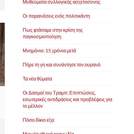
Μυθεύματα συλλογικής ασχετοσύνης
Οι παραινέσεις ενός πολιτικάντη
Πως φτάσαμε στην κρίση της
παγκοσμιοποίηση
Μνημόνιο: 15 χρόνια μετά
Πήρε τη γη και συνάντησε τον ουρανό
Τα νέα θύματα
Οι Δασμοί του Τραμπ: Επιπτώσεις,
εσωτερικές αντιδράσεις και προβλέψεις για
το μέλλον
Πόσο δίκιο είχε
Μια νέα εθνική τραγωδία