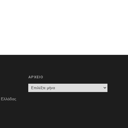
ΑΡΧΕΙΟ
Α
Ρ
ς Ελλάδας
Χ
Ε
Ι
Ο