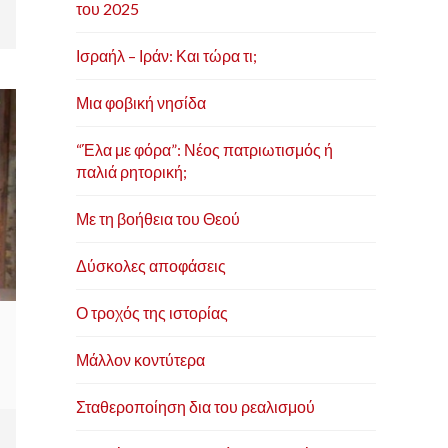
του 2025
Ισραήλ – Ιράν: Και τώρα τι;
Μια φοβική νησίδα
“Έλα με φόρα”: Νέος πατριωτισμός ή
παλιά ρητορική;
Με τη βοήθεια του Θεού
Δύσκολες αποφάσεις
Ο τροχός της ιστορίας
Μάλλον κοντύτερα
Σταθεροποίηση δια του ρεαλισμού