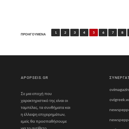
Π
1
2
3
4
5
6
7
8
ΠΡΟΗΓΟΥΜΕΝΑ
λ
ο
ή
γ
η
APOPSEIS.GR
ΣΥΝΕΡΓΑ
σ
ovimagazi
η
Σε μια εποχή που
ovigreek.
χαρακτηριστικό της είναι οι
ά
ταμπέλες, τα συνθήματα και
newspeppe
ρ
η έλλειψη επιχειρημάτων,
newspeppe
θ
εμείς θα προσπαθήσουμε
για το αντίθετο.