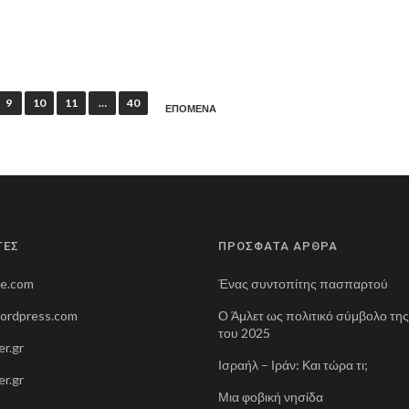
9
10
11
…
40
ΕΠΟΜΕΝΑ
ΤΕΣ
ΠΡΟΣΦΑΤΑ ΑΡΘΡΑ
ne.com
Ένας συντοπίτης πασπαρτού
wordpress.com
Ο Άμλετ ως πολιτικό σύμβολο τη
του 2025
r.gr
Ισραήλ – Ιράν: Και τώρα τι;
r.gr
Μια φοβική νησίδα