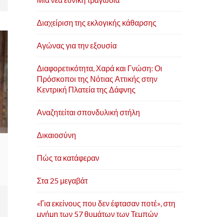
Διαχείριση της εκλογικής κάθαρσης
Αγώνας για την εξουσία
Διαφορετικότητα, Χαρά και Γνώση: Οι
Πρόσκοποι της Νότιας Αττικής στην
Κεντρική Πλατεία της Δάφνης
Αναζητείται σπονδυλική στήλη
Δικαιοσύνη
Πώς τα κατάφεραν
Στα 25 μεγαβάτ
«Για εκείνους που δεν έφτασαν ποτέ», στη
μνήμη των 57 θυμάτων των Τεμπών