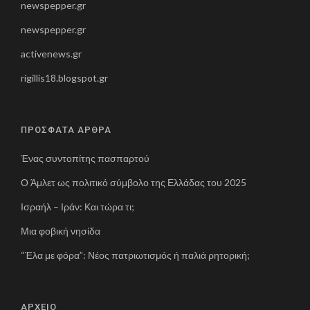
newspepper.gr
newspepper.gr
activenews.gr
rigillis18.blogspot.gr
ΠΡΟΣΦΑΤΑ ΑΡΘΡΑ
Ένας συντοπίτης πασπαρτού
Ο Άμλετ ως πολιτικό σύμβολο της Ελλάδας του 2025
Ισραήλ – Ιράν: Και τώρα τι;
Μια φοβική νησίδα
“Έλα με φόρα”: Νέος πατριωτισμός ή παλιά ρητορική;
ΑΡΧΕΙΟ