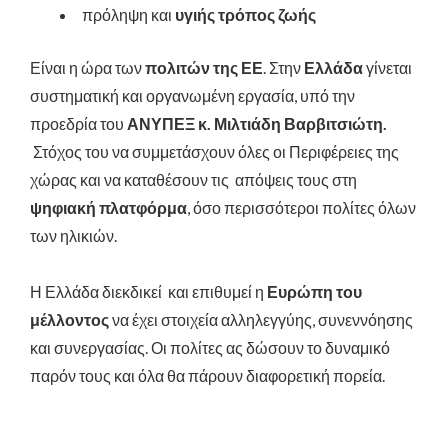
πρόληψη και
υγιής τρόπος ζωής
Είναι η ώρα των
πολιτών της ΕΕ
. Στην
Ελλάδα
γίνεται
συστηματική και οργανωμένη εργασία, υπό την
προεδρία του
ΑΝΥΠΕΞ κ. Μιλτιάδη Βαρβιτσιώτη.
Στόχος του να συμμετάσχουν όλες οι Περιφέρειες της
χώρας και να καταθέσουν τις απόψεις τους στη
ψηφιακή πλατφόρμα
, όσο περισσότεροι πολίτες όλων
των ηλικιών.
Η Ελλάδα διεκδικεί και επιθυμεί η
Ευρώπη του
μέλλοντος
να έχει στοιχεία αλληλεγγύης, συνεννόησης
και συνεργασίας. Οι πολίτες ας δώσουν το δυναμικό
παρόν τους και όλα θα πάρουν διαφορετική πορεία.