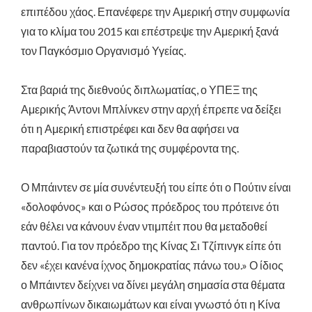
επιπέδου χάος. Επανέφερε την Αμερική στην συμφωνία
για το κλίμα του 2015 και επέστρεψε την Αμερική ξανά
τον Παγκόσμιο Οργανισμό Υγείας.
Στα βαριά της διεθνούς διπλωματίας, ο ΥΠΕΞ της
Αμερικής Άντονι Μπλίνκεν στην αρχή έπρεπε να δείξει
ότι η Αμερική επιστρέφει και δεν θα αφήσει να
παραβιαστούν τα ζωτικά της συμφέροντα της.
Ο Μπάιντεν σε μία συνέντευξή του είπε ότι ο Πούτιν είναι
«δολοφόνος» και ο Ρώσος πρόεδρος του πρότεινε ότι
εάν θέλει να κάνουν έναν ντιμπέιτ που θα μεταδοθεί
παντού. Για τον πρόεδρο της Κίνας Σι Τζίπινγκ είπε ότι
δεν «έχει κανένα ίχνος δημοκρατίας πάνω του.» Ο ίδιος
ο Μπάιντεν δείχνει να δίνει μεγάλη σημασία στα θέματα
ανθρωπίνων δικαιωμάτων και είναι γνωστό ότι η Κίνα