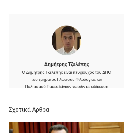
Δημήτρης Τζελέπης
Ο Δημήτρης Τζελέπης είναι πτυχιούχος του ΔΠΘ
του τμήματος Γλώσσας Φιλολογίας και
Πολιτισμού Παρευξείνιων χωρών με ειδίκευση
στην Ρουμανική γλώσσα. Είναι κάτοχος
μεταπτυχιακού τίτλου στις Σύγχρονες
Ευρωπαϊκές Σπουδές Δίκαιο, Οικονομία, Πολιτική
Σχετικά Άρθρα
της Νομικής Σχολής του ΔΠΘ. Αρθρογραφεί
τακτικά στην καθημερινή εφημερίδα Ελεύθερος
Τύπος και στην εφημερίδα της Κομοτηνής "Ο