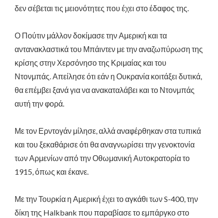
δεν σέβεται τις μειονότητες που έχει στο έδαφος της.
Ο Πούτιν μάλλον δοκίμασε την Αμερική και τα
αντανακλαστικά του Μπάιντεν με την αναζωπύρωση της
κρίσης στην Χερσόνησο της Κριμαίας και του
Ντονμπάς. Απείλησε ότι εάν η Ουκρανία κοιτάξει δυτικά,
θα επέμβει ξανά για να ανακαταλάβει και το Ντονμπάς
αυτή την φορά.
Με τον Ερντογάν μίλησε, αλλά αναφέρθηκαν στα τυπικά
και του ξεκαθάρισε ότι θα αναγνωρίσει την γενοκτονία
των Αρμενίων από την Οθωμανική Αυτοκρατορία το
1915, όπως και έκανε.
Με την Τουρκία η Αμερική έχει το αγκάθι των S-400, την
δίκη της Halkbank που παραβίασε το εμπάργκο στο