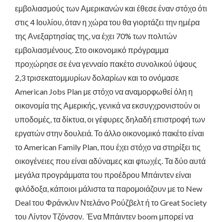
εμβολιασμούς των Αμερικανών και έθεσε έναν στόχο ότι
στις 4 Ιουλίου, όταν η χώρα του θα γιορτάζει την ημέρα
της Ανεξαρτησίας της, να έχει 70% των πολιτών
εμβολιασμένους. Στο οικονομικό πρόγραμμα
προχώρησε σε ένα γενναίο πακέτο συνολικού ύψους
2,3 τρισεκατομμυρίων δολαρίων και το ονόμασε
American Jobs Plan με στόχο να αναμορφωθεί όλη η
οικονομία της Αμερικής, γενικά να εκσυγχρονιστούν οι
υποδομές, τα δίκτυα, οι γέφυρες δηλαδή επιστροφή των
εργατών στην δουλειά. Το άλλο οικονομικό πακέτο είναι
το American Family Plan, που έχει στόχο να στηρίξει τις
οικογένειες που είναι αδύναμες και φτωχές. Τα δύο αυτά
μεγάλα προγράμματα του προέδρου Μπάιντεν είναι
φιλόδοξα, κάποιοι μάλιστα τα παρομοιάζουν με το New
Deal του Φράνκλιν Ντελάνο Ρούζβελτ ή το Great Society
του Λίντον Τζόνσον. Ένα Μπάιντεν boom μπορεί να