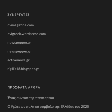
ΣΥΝΕΡΓΑΤΕΣ
ovimagazine.com
ovigreek.wordpress.com
newspepper.gr
newspepper.gr
activenews.gr
rigillis18.blogspot.gr
ΠΡΟΣΦΑΤΑ ΑΡΘΡΑ
Ένας συντοπίτης πασπαρτού
Ο Άμλετ ως πολιτικό σύμβολο της Ελλάδας του 2025