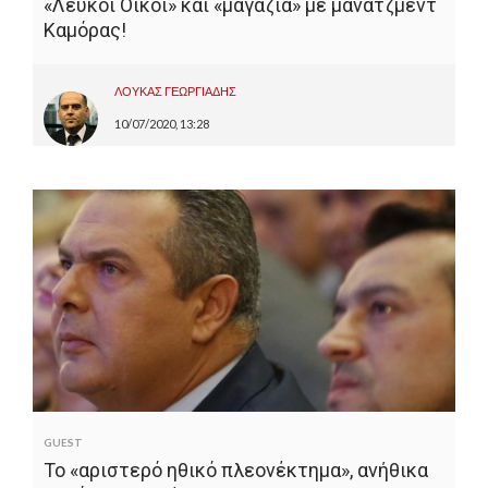
«Λευκοί Οίκοι» και «μαγαζιά» με μάνατζμεντ
Καμόρας!
ΛΟΥΚΑΣ ΓΕΩΡΓΙΑΔΗΣ
10/07/2020, 13:28
GUEST
Το «αριστερό ηθικό πλεονέκτημα», ανήθικα