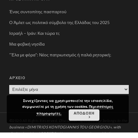
Ένας συντοπίτης πασπαρτού
Ο Άμλετ ως πολιτικό σύμβολο της Ελλάδας του 2025
Ισραήλ – Ιράν: Και τώρα τι;
Μια φοβική νησίδα
“Έλα με φόρα”: Νέος πατριωτισμός ή παλιά ρητορική;
ΑΡΧΕΙΟ
Α
Ρ
Συνεχίζοντας να χρησιμοποιείτε την ιστοσελίδα,
Χ
συμφωνείτε με τη χρήση των cookies.
Περισσότερες
Ε
ΑΠΟΔΟΧΗ
πληροφορίες.
Ι
©2020 All Rights Reserved.
Disclaimer: apoopseis.gr belongs to the
Ο
business «DIMITRIOS KONTOGIANNIS TOU GEORGIOU», with
distinctive title «APOPSEIS». You can communicate with the