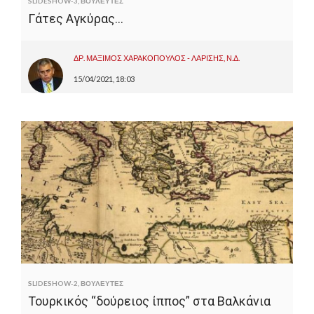
SLIDESHOW-3
,
ΒΟΥΛΕΥΤΕΣ
Γάτες Αγκύρας…
ΔΡ. ΜΑΞΙΜΟΣ ΧΑΡΑΚΟΠΟΥΛΟΣ - ΛΑΡΙΣΗΣ, Ν.Δ.
15/04/2021, 18:03
SLIDESHOW-2
,
ΒΟΥΛΕΥΤΕΣ
Τουρκικός “δούρειος ίππος” στα Βαλκάνια