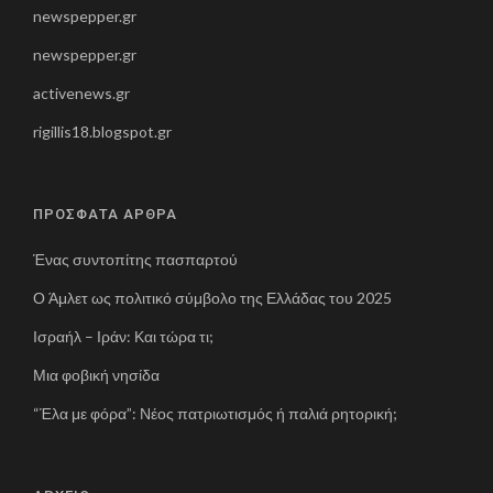
newspepper.gr
newspepper.gr
activenews.gr
rigillis18.blogspot.gr
ΠΡΟΣΦΑΤΑ ΑΡΘΡΑ
Ένας συντοπίτης πασπαρτού
Ο Άμλετ ως πολιτικό σύμβολο της Ελλάδας του 2025
Ισραήλ – Ιράν: Και τώρα τι;
Μια φοβική νησίδα
“Έλα με φόρα”: Νέος πατριωτισμός ή παλιά ρητορική;