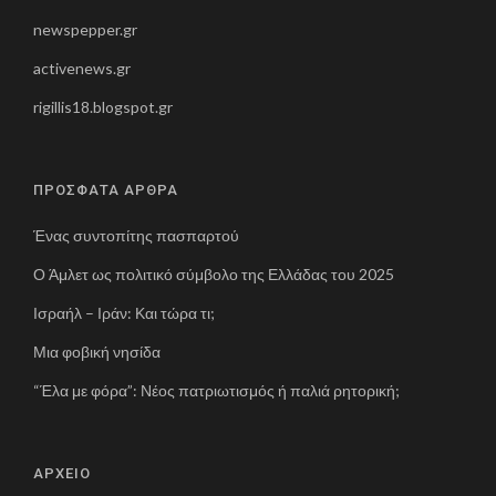
newspepper.gr
activenews.gr
rigillis18.blogspot.gr
ΠΡΟΣΦΑΤΑ ΑΡΘΡΑ
Ένας συντοπίτης πασπαρτού
Ο Άμλετ ως πολιτικό σύμβολο της Ελλάδας του 2025
Ισραήλ – Ιράν: Και τώρα τι;
Μια φοβική νησίδα
“Έλα με φόρα”: Νέος πατριωτισμός ή παλιά ρητορική;
ΑΡΧΕΙΟ