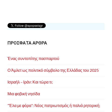
η
σ
η
ά
ρ
ΠΡΟΣΦΑΤΑ ΑΡΘΡΑ
θ
ρ
Ένας συντοπίτης πασπαρτού
ω
ν
Ο Άμλετ ως πολιτικό σύμβολο της Ελλάδας του 2025
Ισραήλ – Ιράν: Και τώρα τι;
Μια φοβική νησίδα
“Έλα με φόρα”: Νέος πατριωτισμός ή παλιά ρητορική;