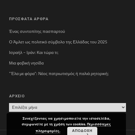
ΠΡΟΣΦΑΤΑ ΑΡΘΡΑ
Ένας συντοπίτης πασπαρτού
Ο Άμλετ ως πολιτικό σύμβολο της Ελλάδας του 2025
Ισραήλ – Ιράν: Και τώρα τι;
Μια φοβική νησίδα
“Έλα με φόρα”: Νέος πατριωτισμός ή παλιά ρητορική;
ΑΡΧΕΙΟ
Α
Ρ
Συνεχίζοντας να χρησιμοποιείτε την ιστοσελίδα,
Χ
συμφωνείτε με τη χρήση των cookies.
Περισσότερες
Ε
ΑΠΟΔΟΧΗ
πληροφορίες.