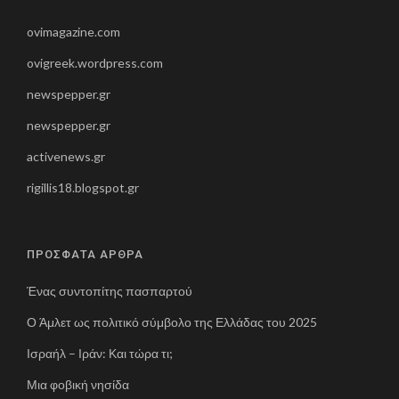
ovimagazine.com
ovigreek.wordpress.com
newspepper.gr
newspepper.gr
activenews.gr
rigillis18.blogspot.gr
ΠΡΟΣΦΑΤΑ ΑΡΘΡΑ
Ένας συντοπίτης πασπαρτού
Ο Άμλετ ως πολιτικό σύμβολο της Ελλάδας του 2025
Ισραήλ – Ιράν: Και τώρα τι;
Μια φοβική νησίδα