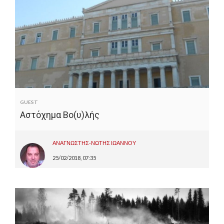
GUEST
Αστόχημα Βο(υ)λής
ΑΝΑΓΝΩΣΤΗΣ-ΝΩΤΗΣ ΙΩΑΝΝΟΥ
25/02/2018, 07:35