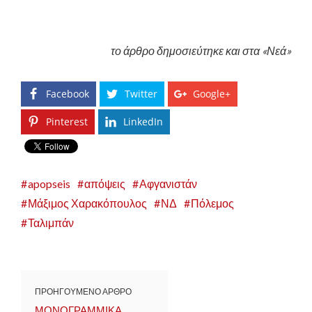
το άρθρο δημοσιεύτηκε και στα «Νεά»
Facebook
Twitter
Google+
Pinterest
LinkedIn
apopseis
απόψεις
Αφγανιστάν
Μάξιμος Χαρακόπουλος
ΝΔ
Πόλεμος
Ταλιμπάν
ΠΡΟΗΓΟΥΜΕΝΟ ΑΡΘΡΟ
ΜΟΝΟΓΡΑΜΜΙΚΑ