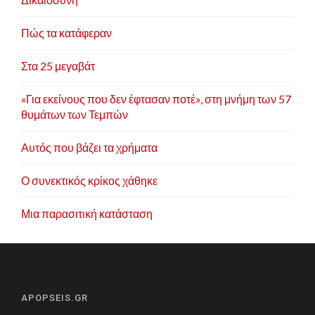
Πώς τα κατάφεραν
Στα 25 μεγαβάτ
«Για εκείνους που δεν έφτασαν ποτέ», στη μνήμη των 57
θυμάτων των Τεμπών
Αυτός που βάζει τα χρήματα
Ο συνεκτικός κρίκος χάθηκε
Μια παρασιτική κατάσταση
APOPSEIS.GR