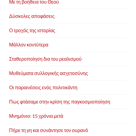
(πολιτικά κείμενα, αυτοέκδοση 2012).
Με τη βοήθεια του Θεού
Δύσκολες αποφάσεις
Χρονογραφήματα και διηγήματά του έχουν
δημοσιευθεί στον αθηναϊκό και περιφερειακό
Ο τροχός της ιστορίας
Τύπο.
Μάλλον κοντύτερα
Σταθεροποίηση δια του ρεαλισμού
Μυθεύματα συλλογικής ασχετοσύνης
Οι παραινέσεις ενός πολιτικάντη
Πως φτάσαμε στην κρίση της παγκοσμιοποίηση
Μνημόνιο: 15 χρόνια μετά
Πήρε τη γη και συνάντησε τον ουρανό