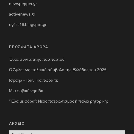
newspepper.gr
activenews.gr
rigillis18.blogspot.gr
ΠΡΟΣΦΑΤΑ ΑΡΘΡΑ
Ένας συντοπίτης πασπαρτού
Ο Άμλετ ως πολιτικό σύμβολο της Ελλάδας του 2025
Ισραήλ – Ιράν: Και τώρα τι;
Μια φοβική νησίδα
“Έλα με φόρα”: Νέος πατριωτισμός ή παλιά ρητορική;
ΑΡΧΕΙΟ
Α