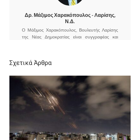
Δρ. Μάξιμος Χαρακόπουλος - Λαρίσης,
Ν.Δ.
Ο Μάξιμος Χαρακόπουλος, Βουλευτής Λαρίσης
της Νέας Δημοκρατίας είναι συγγραφέας και
ιστορικός ερευνητής.
Γεννήθηκε στη Λάρισα το 1968. Κατάγεται από
τα Βούναινα, ένα από τα προσφυγικά χωριά της
Σχετικά Άρθρα
Λάρισας, που έστησαν ερχόμενοι στην Ελλάδα
με την ανταλλαγή του ΄24 ξεριζωμένοι
πρόσφυγες από την Καππαδοκία. Είναι
παντρεμένος με τη γιατρό Λίζα Κόντου με την
οποία έχουν δύο γιούς.
Σπούδασε Κοινωνιολογία στο Πάντειο
Πανεπιστήμιο Κοινωνικών και Πολιτικων
Επιστημών.
Το 1991 έγινε δεκτός για μεταπτυχιακές σπουδές
στο Ινστιτούτο Πολιτικών Επιστημών του
Πανεπιστημίου Κωνσταντινουπόλεως.