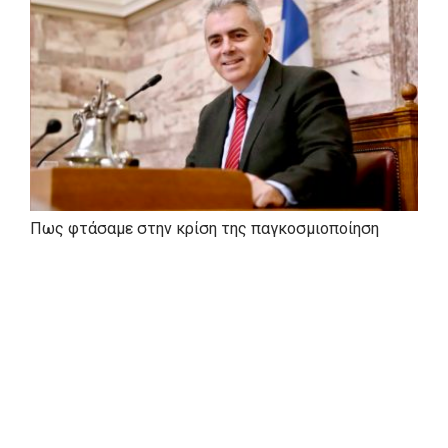
Εκλέχθηκε πρώτη φορά βουλευτής Λαρίσης της
Νέας Δημοκρατίας στις εκλογές της 7ης Μαρτίου
2004 (2ος σε σειρά εκλογής). Στη συνέχεια,
εκλέγεται στις εκλογικές αναμετρήσεις της 16ης
Σεπτεμβρίου 2007 (1ος σε σειρά εκλογής), της
4ης Οκτωβρίου 2009 (1ος σε σειρά εκλογής),
της 6ης Μαΐου 2012 (1ος σε σειρά εκλογής) και
της 17ης Ιουνίου 2012 (επικεφαλής του
ψηφοδελτίου).
Πως φτάσαμε στην κρίση της παγκοσμιοποίηση
Διετέλεσε μέλος της Κοινοβουλευτικής
Αντιπροσωπείας της Ελλάδας στον ΟΑΣΕ και
πρόεδρος της Ομάδας Φιλίας του ελληνικού
κοινοβουλίου με το Αζερμπαϊτζάν και την
Ιορδανία.
Το Δεκέμβριο του 2009 τοποθετήθηκε
Γραμματέας Πολιτικού Σχεδιασμού της Νέας
Δημοκρατίας.