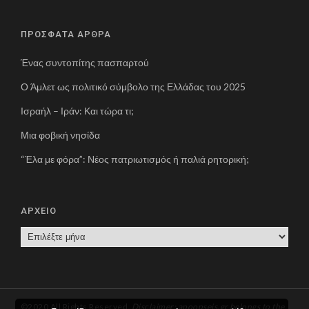
ΠΡΟΣΦΑΤΑ ΑΡΘΡΑ
Ένας συντοπίτης πασπαρτού
Ο Άμλετ ως πολιτικό σύμβολο της Ελλάδας του 2025
Ισραήλ – Ιράν: Και τώρα τι;
Μια φοβική νησίδα
“Έλα με φόρα”: Νέος πατριωτισμός ή παλιά ρητορική;
ΑΡΧΕΙΟ
Α
Ρ
Χ
Ε
Ι
©2020 All Rights Reserved.
Disclaimer: apoopseis.gr belongs to the