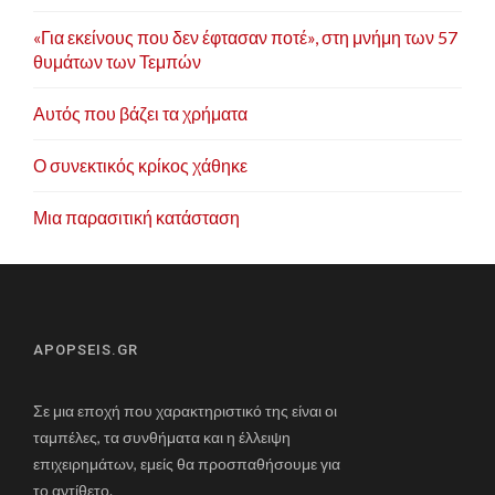
«Για εκείνους που δεν έφτασαν ποτέ», στη μνήμη των 57
θυμάτων των Τεμπών
Αυτός που βάζει τα χρήματα
Ο συνεκτικός κρίκος χάθηκε
Μια παρασιτική κατάσταση
APOPSEIS.GR
Σε μια εποχή που χαρακτηριστικό της είναι οι
ταμπέλες, τα συνθήματα και η έλλειψη
επιχειρημάτων, εμείς θα προσπαθήσουμε για
το αντίθετο.