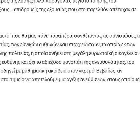
μέρος της λύσης, αλλά παράγοντες μεγιστοποίησης του
ους… επιδρομείς της εξουσίας που στο παρελθόν απέτυχαν σε
αυτοί που θα μας πάνε παραπέρα, συνθέτοντας τις συνιστώσες τ
ίας, των εθνικών ευθυνών και υποχρεώσεων, τα οποία εκ των
ς πολιτείας, η οποία ανήκει στη μεγάλη ευρωπαϊκή οικογένεια. 
ευθύνης και όχι το αδιέξοδο μονοπάτι της ανευθυνότητας, του
ι οδηγεί με μαθηματική ακρίβεια στον γκρεμό. Βεβαίως, αν
ε στο σημείο να αποτελούμε μια αγέλη ανεύθυνων, στους οποίους