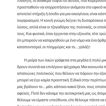
πλανήτη, το ανάθεμα πέφτει σε αυτούς που κυβερνούν.
προσπαθούν να ισορροπήσουν ανάμεσα στο εφικτό και τ
αποτελεί στήριξη ή έσοδο για μια οικογένεια, είναι κό
λογαριασμού. Η κοινή γνώμη δείχνει τη δυσαρέσκεια 
λύσεις, απλά είναι οι τζογαδόροι της πολιτικής, οι οπ
τους. Και φυσικά, όταν έρχονται στην εξουσία, τότε τ
ότι μπορούν να καταργηθούν με ένα νόμο και ένα άρθρο, 
καταποντισμοί, οι πλημμύρες και το… χαλάζι!
Η μοίρα των λαών γράφεται στα μεγάλα ή πολύ μικρά
δρουν συνετά και επιλέγουν ψύχραιμα. Μια κοινωνία πο
απατεώνες πολιτικούς που θέλουν να πάρουν την εξουσ
μπορεί να έχει καμία προοπτική. Ειδικά στην περίπτω
μας βγάλουν το… μάτι, κάποιοι κακοί ξένοι, τους οποί
αφελείς. Ποτέ δεν κάναμε την αυτοκριτική μας ως άτο
θέλουμε να είμαστε υπεύθυνοι, είτε θέλουμε πάντα να 