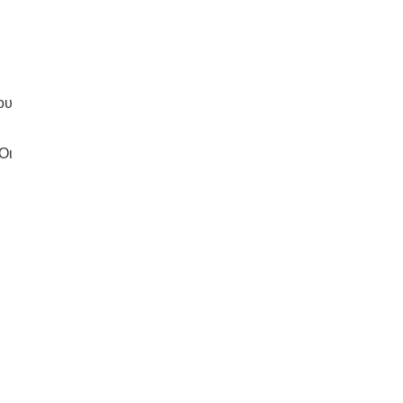
ου
Οι