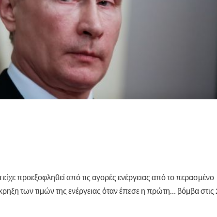
ίχε προεξοφληθεί από τις αγορές ενέργειας από το περασμένο
κρηξη των τιμών της ενέργειας όταν έπεσε η πρώτη… βόμβα στις