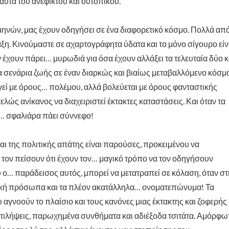
 αυτά του ανέφικτου και ουτοπικού.
μηνών, μας έχουν οδηγήσει σε ένα διαφορετικό κόσμο. Πολλά απ
ξη. Κινούμαστε σε αχαρτογράφητα ύδατα και το μόνο σίγουρο είν
 έχουν πάρει… μυρωδιά για όσα έχουν αλλάξει τα τελευταία δύο κ
λα σενάρια ζωής σε έναν διαρκώς και βιαίως μεταβαλλόμενο κόσμο
γεί με όρους… πολέμου, αλλά βολεύεται με όρους φανταστικής
τελώς ανίκανος να διαχειριστεί έκτακτες καταστάσεις. Και όταν τα
 η… σφαλιάρα πάει σύννεφο!
 της πολιτικής απάτης είναι παρούσες, προκειμένου να
τον πείσουν ότι έχουν τον… μαγικό τρόπο να τον οδηγήσουν
 ο… παράδεισος αυτός, μπορεί να μετατραπεί σε κόλαση, όταν σ
αρκή πρόσωπα και τα πλέον ακατάλληλα… ονοματεπώνυμα! Τα
αγνοούν το πλαίσιο και τους κανόνες μιας έκτακτης και ζοφερής
τιλήψεις, παρωχημένα συνθήματα και αδιέξοδα τσιτάτα. Αμόρφω