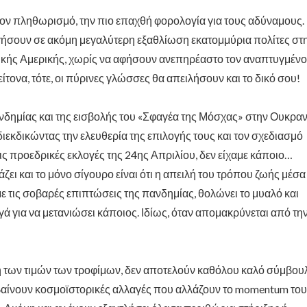
ν πληθωρισμό, την πιο επαχθή φορολογία για τους αδύναμους.
δηγήσουν σε ακόμη μεγαλύτερη εξαθλίωση εκατομμύρια πολίτες στ
ινικής Αμερικής, χωρίς να αφήσουν ανεπηρέαστο τον αναπτυγμένο
γείτονα, τότε, οι πύρινες γλώσσες θα απειλήσουν και το δικό σου!
δημίας και της εισβολής του «Σφαγέα της Μόσχας» στην Ουκραν
ιεκδικώντας την ελευθερία της επιλογής τους και τον σχεδιασμό
τις προεδρικές εκλογές της 24ης Απριλίου, δεν είχαμε κάποιο…
άζει και το μόνο σίγουρο είναι ότι η απειλή του τρόπου ζωής μέσα
 τις σοβαρές επιπτώσεις της πανδημίας, θολώνει το μυαλό και
γά για να μετανιώσει κάποιος. Ιδίως, όταν απομακρύνεται από τη
των τιμών των τροφίμων, δεν αποτελούν καθόλου καλό σύμβου
μβαίνουν κοσμοϊστορικές αλλαγές που αλλάζουν το momentum του