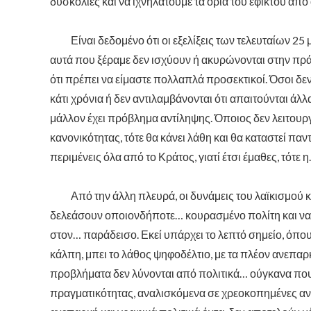
δυσκολίες και να ιχνηλατούμε τα όρια του εφικτού από
Είναι δεδομένο ότι οι εξελίξεις των τελευταίων 25 
αυτά που ξέραμε δεν ισχύουν ή ακυρώνονται στην πρά
ότι πρέπει να είμαστε πολλαπλά προσεκτικοί. Όσοι δεν
κάτι χρόνια ή δεν αντιλαμβάνονται ότι απαιτούνται άλ
μάλλον έχει πρόβλημα αντίληψης. Όποιος δεν λειτουρ
κανονικότητας, τότε θα κάνει λάθη και θα καταστεί παν
περιμένεις όλα από το Κράτος, γιατί έτσι έμαθες, τότε
Από την άλλη πλευρά, οι δυνάμεις του λαϊκισμού και
δελεάσουν οποιονδήποτε… κουρασμένο πολίτη και να 
στον… παράδεισο. Εκεί υπάρχει το λεπτό σημείο, όπου
κάλπη, μπει το λάθος ψηφοδέλτιο, με τα πλέον ανεπ
προβλήματα δεν λύνονται από πολιτικά… ούγκανα που 
πραγματικότητας, αναλισκόμενα σε χρεοκοπημένες αν