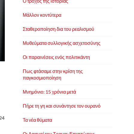
Ο τροχός της ιστορίας
Μάλλον κοντύτερα
Σταθεροποίηση δια του ρεαλισμού
Μυθεύματα συλλογικής ασχετοσύνης
Οι παραινέσεις ενός πολιτικάντη
Πως φτάσαμε στην κρίση της
παγκοσμιοποίηση
Μνημόνιο: 15 χρόνια μετά
Πήρε τη γη και συνάντησε τον ουρανό
 24
Τα νέα θύματα
Οι Δασμοί του Τραμπ: Επιπτώσεις,