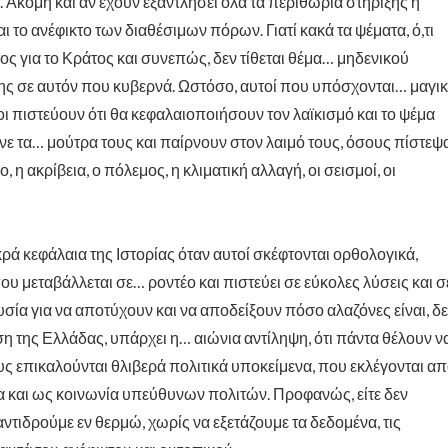
 Ακόμη και αν έχουν εξαντλήσει όλα τα περιθώρια στήριξης ή
ο ανέφικτο των διαθέσιμων πόρων. Γιατί κακά τα ψέματα, ό,τι
στος για το Κράτος και συνεπώς, δεν τίθεται θέμα… μηδενικού
της σε αυτόν που κυβερνά. Ωστόσο, αυτοί που υπόσχονται… μαγι
οίοι πιστεύουν ότι θα κεφαλαιοποιήσουν τον λαϊκισμό και το ψέμα
ρώνε τα… μούτρα τους και παίρνουν στον λαιμό τους, όσους πίστεψ
η ακρίβεια, ο πόλεμος, η κλιματική αλλαγή, οι σεισμοί, οι
 κεφάλαια της Ιστορίας όταν αυτοί σκέφτονται ορθολογικά,
υ μεταβάλλεται σε… ροντέο και πιστεύει σε εύκολες λύσεις και σ
ία για να αποτύχουν και να αποδείξουν πόσο αλαζόνες είναι, δ
ση της Ελλάδας, υπάρχει η… αιώνια αντίληψη, ότι πάντα θέλουν ν
ους επικαλούνται θλιβερά πολιτικά υποκείμενα, που εκλέγονται α
μα και ως κοινωνία υπεύθυνων πολιτών. Προφανώς, είτε δεν
αντιδρούμε εν θερμώ, χωρίς να εξετάζουμε τα δεδομένα, τις