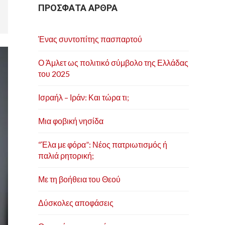
ΠΡΟΣΦΑΤΑ ΑΡΘΡΑ
Ένας συντοπίτης πασπαρτού
Ο Άμλετ ως πολιτικό σύμβολο της Ελλάδας
του 2025
Ισραήλ – Ιράν: Και τώρα τι;
Μια φοβική νησίδα
“Έλα με φόρα”: Νέος πατριωτισμός ή
παλιά ρητορική;
Με τη βοήθεια του Θεού
Δύσκολες αποφάσεις