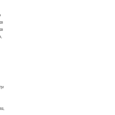
ό
αι
αι
,
την
τα,