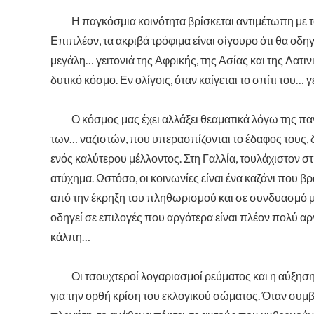
Η παγκόσμια κοινότητα βρίσκεται αντιμέτωπη με το
Επιπλέον, τα ακριβά τρόφιμα είναι σίγουρο ότι θα ο
μεγάλη… γειτονιά της Αφρικής, της Ασίας και της Λατ
δυτικό κόσμο. Εν ολίγοις, όταν καίγεται το σπίτι του… 
Ο κόσμος μας έχει αλλάξει θεαματικά λόγω της παν
των… ναζιστών, που υπερασπίζονται το έδαφος τους, δ
ενός καλύτερου μέλλοντος. Στη Γαλλία, τουλάχιστον σ
ατύχημα. Ωστόσο, οι κοινωνίες είναι ένα καζάνι που βρ
από την έκρηξη του πληθωρισμού και σε συνδυασμό με
οδηγεί σε επιλογές που αργότερα είναι πλέον πολύ αρ
κάλπη…
Οι τσουχτεροί λογαριασμοί ρεύματος και η αύξηση 
για την ορθή κρίση του εκλογικού σώματος. Όταν συ