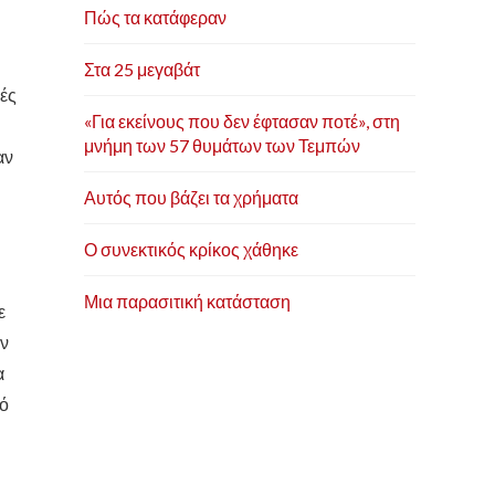
Πώς τα κατάφεραν
Στα 25 μεγαβάτ
κές
«Για εκείνους που δεν έφτασαν ποτέ», στη
μνήμη των 57 θυμάτων των Τεμπών
αν
Αυτός που βάζει τα χρήματα
Ο συνεκτικός κρίκος χάθηκε
Μια παρασιτική κατάσταση
ε
εν
α
πό