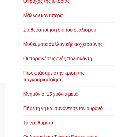
Ο τροχός της ιστορίας
Μάλλον κοντύτερα
Σταθεροποίηση δια του ρεαλισμού
Μυθεύματα συλλογικής ασχετοσύνης
Οι παραινέσεις ενός πολιτικάντη
Πως φτάσαμε στην κρίση της
παγκοσμιοποίηση
Μνημόνιο: 15 χρόνια μετά
Πήρε τη γη και συνάντησε τον ουρανό
Τα νέα θύματα
Οι Δασμοί του Τραμπ: Επιπτώσεις,