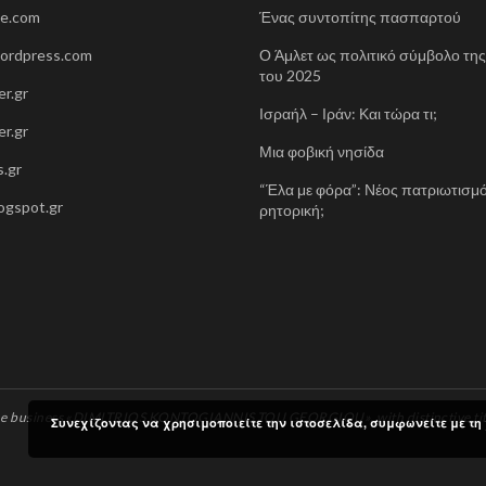
ne.com
Ένας συντοπίτης πασπαρτού
wordpress.com
Ο Άμλετ ως πολιτικό σύμβολο τη
του 2025
r.gr
Ισραήλ – Ιράν: Και τώρα τι;
r.gr
Μια φοβική νησίδα
.gr
“Έλα με φόρα”: Νέος πατριωτισμό
blogspot.gr
ρητορική;
 the business «DIMITRIOS KONTOGIANNIS TOU GEORGIOU», with distinctive titl
Συνεχίζοντας να χρησιμοποιείτε την ιστοσελίδα, συμφωνείτε με τη 