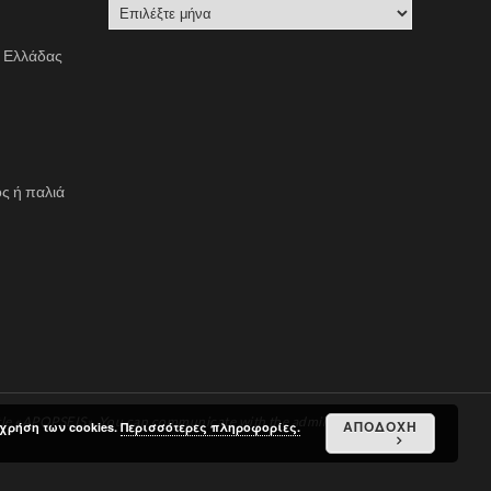
Α
Ρ
ς Ελλάδας
Χ
Ε
Ι
Ο
ς ή παλιά
e «APOPSEIS». You can communicate with the administration via
ΑΠΟΔΟΧΗ
χρήση των cookies.
Περισσότερες πληροφορίες.