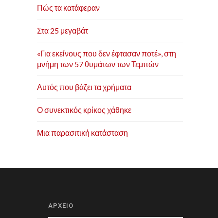
Πώς τα κατάφεραν
Στα 25 μεγαβάτ
«Για εκείνους που δεν έφτασαν ποτέ», στη
μνήμη των 57 θυμάτων των Τεμπών
Αυτός που βάζει τα χρήματα
Ο συνεκτικός κρίκος χάθηκε
Μια παρασιτική κατάσταση
ΑΡΧΕΙΟ