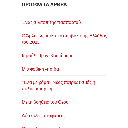
ΠΡΟΣΦΑΤΑ ΑΡΘΡΑ
Ένας συντοπίτης πασπαρτού
Ο Άμλετ ως πολιτικό σύμβολο της Ελλάδας
του 2025
Ισραήλ – Ιράν: Και τώρα τι;
Μια φοβική νησίδα
“Έλα με φόρα”: Νέος πατριωτισμός ή
παλιά ρητορική;
Με τη βοήθεια του Θεού
Δύσκολες αποφάσεις