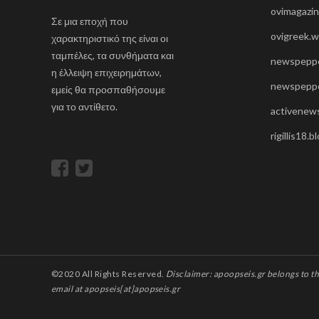
ovimagazi
Σε μια εποχή που
ovigreek.
χαρακτηριστικό της είναι οι
ταμπέλες, τα συνθήματα και
newspeppe
η έλλειψη επιχειρημάτων,
newspeppe
εμείς θα προσπαθήσουμε
για το αντίθετο.
activenews
rigillis18.
©2020 All Rights Reserved.
Disclaimer: apoopseis.gr belongs to
email at apopseis[at]apopseis.gr