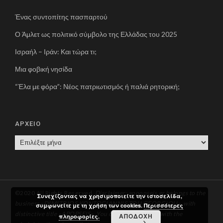
Ένας συντοπίτης πασπαρτού
Ο Άμλετ ως πολιτικό σύμβολο της Ελλάδας του 2025
Ισραήλ – Ιράν: Και τώρα τι;
Μια φοβική νησίδα
“Έλα με φόρα”: Νέος πατριωτισμός ή παλιά ρητορική;
ΑΡΧΕΙΟ
Α
Ρ
Χ
Ε
Ι
©2020 All Rights Reserved.
Disclaimer: apoopseis.gr belongs to the
Συνεχίζοντας να χρησιμοποιείτε την ιστοσελίδα,
Ο
business «DIMITRIOS KONTOGIANNIS TOU GEORGIOU», with
συμφωνείτε με τη χρήση των cookies.
Περισσότερες
distinctive title «APOPSEIS». You can communicate with the
ΑΠΟΔΟΧΗ
πληροφορίες.