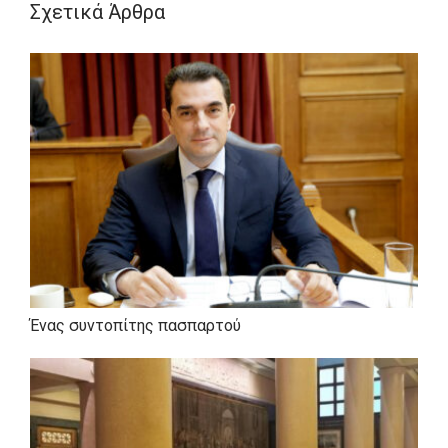
Ευρωπαϊκές Σπουδές Δίκαιο, Οικονομία, Πολιτική
Σχετικά Άρθρα
της Νομικής Σχολής του ΔΠΘ. Αρθρογραφεί
τακτικά στην καθημερινή εφημερίδα Ελεύθερος
Τύπος και στην εφημερίδα της Κομοτηνής "Ο
Χρόνος". Στον ελεύθερο χρόνο του διαβάζει βιβλία,
κυρίως πολιτικής ιστορίας.
Ένας συντοπίτης πασπαρτού