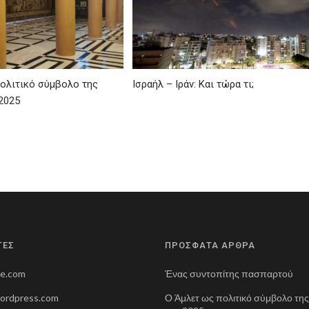
ολιτικό σύμβολο της
Ισραήλ – Ιράν: Και τώρα τι;
2025
ΤΕΣ
ΠΡΟΣΦΑΤΑ ΑΡΘΡΑ
ne.com
Ένας συντοπίτης πασπαρτού
wordpress.com
Ο Άμλετ ως πολιτικό σύμβολο τη