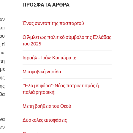
ΠΡΟΣΦΑΤΑ ΑΡΘΡΑ
αν
Ένας συντοπίτης πασπαρτού
και
του
Ο Άμλετ ως πολιτικό σύμβολο της Ελλάδας
του 2025
 τί
ο».
Ισραήλ – Ιράν: Και τώρα τι;
 τη
 με
Μια φοβική νησίδα
της
“Έλα με φόρα”: Νέος πατριωτισμός ή
της
παλιά ρητορική;
 θα
Με τη βοήθεια του Θεού
να
Δύσκολες αποφάσεις
εν