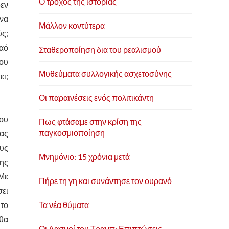
Ο τροχός της ιστορίας
δεν
 να
Μάλλον κοντύτερα
ύς;
λαό
Σταθεροποίηση δια του ρεαλισμού
του
Μυθεύματα συλλογικής ασχετοσύνης
ει;
Οι παραινέσεις ενός πολιτικάντη
που
Πως φτάσαμε στην κρίση της
παγκοσμιοποίηση
ίας
ους
Μνημόνιο: 15 χρόνια μετά
της
 Με
Πήρε τη γη και συνάντησε τον ουρανό
σει
 το
Τα νέα θύματα
 θα
Οι Δασμοί του Τραμπ: Επιπτώσεις,