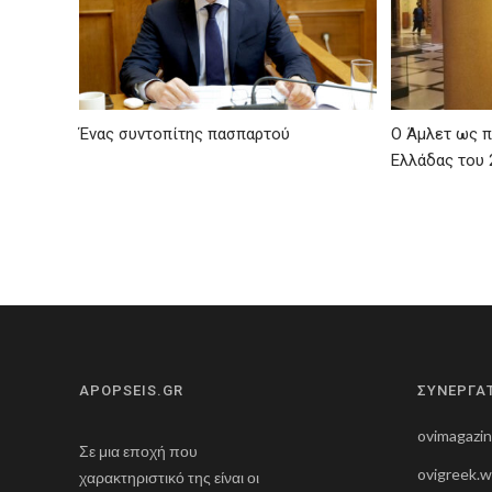
Ένας συντοπίτης πασπαρτού
Ο Άμλετ ως π
Ελλάδας του 
APOPSEIS.GR
ΣΥΝΕΡΓΑ
ovimagazi
Σε μια εποχή που
ovigreek.
χαρακτηριστικό της είναι οι