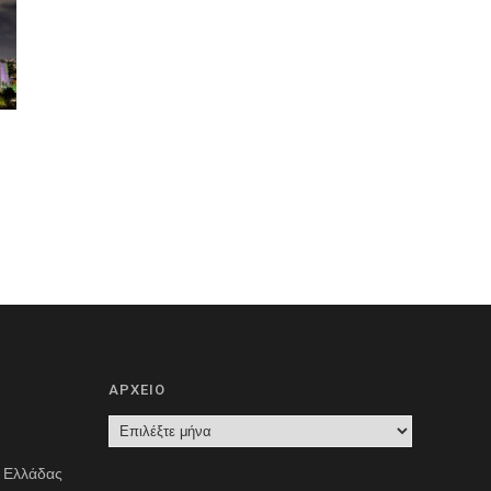
ΑΡΧΕΙΟ
Α
Ρ
ς Ελλάδας
Χ