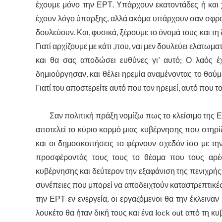
έχουμε μόνο την ΕΡΤ. Υπάρχουν εκατοντάδες ή και χ
έχουν λόγο ύπαρξης, αλλά ακόμα υπάρχουν σαν σφρα
δουλεύουν. Και, φυσικά, ξέρουμε το όνομά τους και τη
Γιατί αρχίζουμε με κάτι ,που, ναι μεν δουλεύει ελατωματ
και θα σας αποδώσει ευθύνες γι’ αυτό; Ο λαός έχ
δημιούργησαν, και θέλει ηρεμία αναμένοντας το θαύμα
Γιατί του αποστερείτε αυτό που τον ηρεμεί, αυτό που τ
Σαν πολιτική πράξη νομίζω πως το κλείσιμο της ΕΡΤ
αποτελεί το κύριο κορμό μιας κυβέρνησης που στηρί
και οι δημοσκοπήσεις το φέρνουν σχεδόν ίσο με την
προσφέροντάς τους τους το θέαμα που τους αρέσει
κυβέρνησης και δεύτερον την εξαφάνιση της πενιχρής
συνέπειες που μπορεί να αποδειχτούν καταστρεπτικ
την ΕΡΤ εν ενεργεία, οι εργαζόμενοι θα την έκλειναν
λουκέτο θα ήταν δική τους και ένα lock out από τη κ