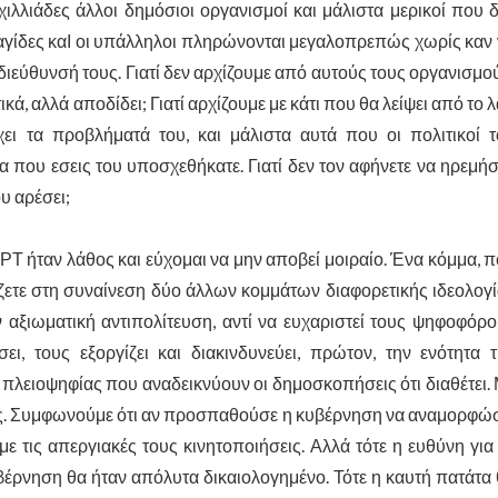
ιλλιάδες άλλοι δημόσιοι οργανισμοί και μάλιστα μερικοί που 
γίδες καΙ οι υπάλληλοι πληρώνονται μεγαλοπρεπώς χωρίς καν
 διεύθυνσή τους. Γιατί δεν αρχίζουμε από αυτούς τους οργανισμο
ικά, αλλά αποδίδει; Γιατί αρχίζουμε με κάτι που θα λείψει από το 
ει τα προβλήματά του, και μάλιστα αυτά που οι πολιτικοί 
 που εσεις του υποσχεθήκατε. Γιατί δεν τον αφήνετε να ηρεμήσ
ου αρέσει;
 ήταν λάθος και εύχομαι να μην αποβεί μοιραίο. Ένα κόμμα, 
ζετε στη συναίνεση δύο άλλων κομμάτων διαφορετικής ιδεολογ
 αξιωματική αντιπολίτευση, αντί να ευχαριστεί τους ψηφοφόρ
, τους εξοργίζει και διακινδυνεύει, πρώτον, την ενότητα 
 πλειοψηφίας που αναδεικνύουν οι δημοσκοπήσεις ότι διαθέτει.
ές. Συμφωνούμε ότι αν προσπαθούσε η κυβέρνηση να αναμορφώ
 με τις απεργιακές τους κινητοποιήσεις. Αλλά τότε η ευθύνη για
υβέρνηση θα ήταν απόλυτα δικαιολογημένο. Τότε η καυτή πατάτα