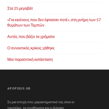
Στα 25 μεγαβάτ
«Για εκείνους που δεν έφτασαν ποτέ», στη μνήμη των 57
θυμάτων των Τεμπών
Αυτός που βάζει τα χρήματα
Ο συνεκτικός κρίκος χάθηκε
Μια παρασιτική κατάσταση
APOPSEIS.GR
Σε μια εποχή που χαρακτηριστικό της είναι οι
ταμπέλες, τα συνθήματα και η έλλειψη