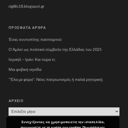
rigillis18.blogspot.gr
ΠΡΟΣΦΑΤΑ ΑΡΘΡΑ
Ένας συντοπίτης πασπαρτού
Ο Άμλετ ως πολιτικό σύμβολο της Ελλάδας του 2025
Ισραήλ – Ιράν: Και τώρα τι;
Μια φοβική νησίδα
“Έλα με φόρα”: Νέος πατριωτισμός ή παλιά ρητορική;
ΑΡΧΕΙΟ
Α
Ρ
Συνεχίζοντας να χρησιμοποιείτε την ιστοσελίδα,
Χ
συμφωνείτε με τη χρήση των cookies.
Περισσότερες