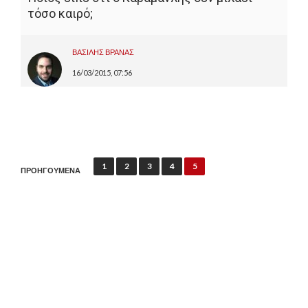
τόσο καιρό;
ΒΑΣΙΛΗΣ ΒΡΑΝΑΣ
16/03/2015, 07:56
Π
1
2
3
4
5
ΠΡΟΗΓΟΥΜΕΝΑ
λ
ο
ή
γ
η
σ