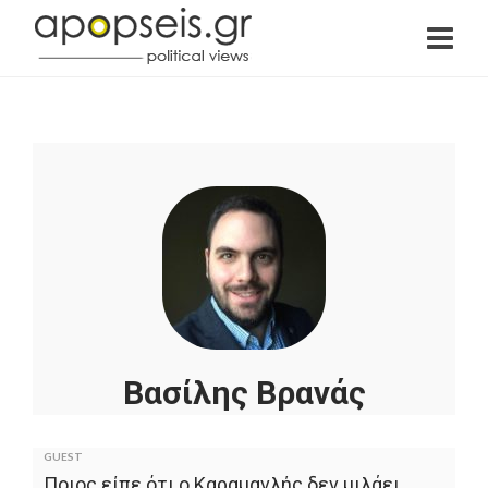
Βασίλης Βρανάς
Πολιτικός Αναλυτής, Αρθρογράφος & Σύμβουλος
Επικοινωνίας MSc, PhD
GUEST
Ποιος είπε ότι ο Καραμανλής δεν μιλάει