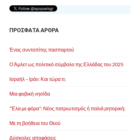
η
ά
ρ
ΠΡΟΣΦΑΤΑ ΑΡΘΡΑ
θ
ρ
Ένας συντοπίτης πασπαρτού
ω
ν
Ο Άμλετ ως πολιτικό σύμβολο της Ελλάδας του 2025
Ισραήλ – Ιράν: Και τώρα τι;
Μια φοβική νησίδα
“Έλα με φόρα”: Νέος πατριωτισμός ή παλιά ρητορική;
Με τη βοήθεια του Θεού
Δύσκολες αποφάσεις