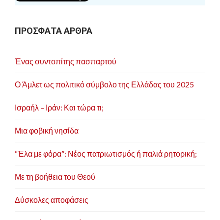
ά
ρ
ΠΡΟΣΦΑΤΑ ΑΡΘΡΑ
θ
ρ
Ένας συντοπίτης πασπαρτού
ω
ν
Ο Άμλετ ως πολιτικό σύμβολο της Ελλάδας του 2025
Ισραήλ – Ιράν: Και τώρα τι;
Μια φοβική νησίδα
“Έλα με φόρα”: Νέος πατριωτισμός ή παλιά ρητορική;
Με τη βοήθεια του Θεού
Δύσκολες αποφάσεις