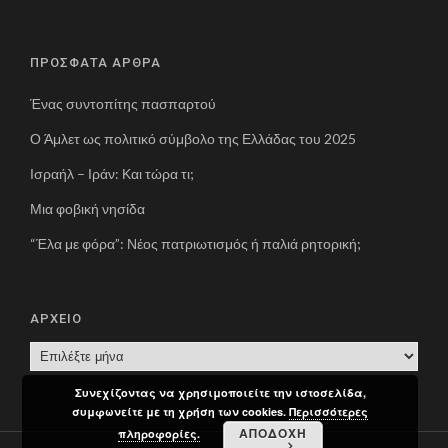
ΠΡΟΣΦΑΤΑ ΑΡΘΡΑ
Ένας συντοπίτης πασπαρτού
Ο Άμλετ ως πολιτικό σύμβολο της Ελλάδας του 2025
Ισραήλ – Ιράν: Και τώρα τι;
Μια φοβική νησίδα
“Έλα με φόρα”: Νέος πατριωτισμός ή παλιά ρητορική;
ΑΡΧΕΙΟ
Α
Ρ
Συνεχίζοντας να χρησιμοποιείτε την ιστοσελίδα,
Χ
συμφωνείτε με τη χρήση των cookies.
Περισσότερες
Ε
ΑΠΟΔΟΧΗ
πληροφορίες.