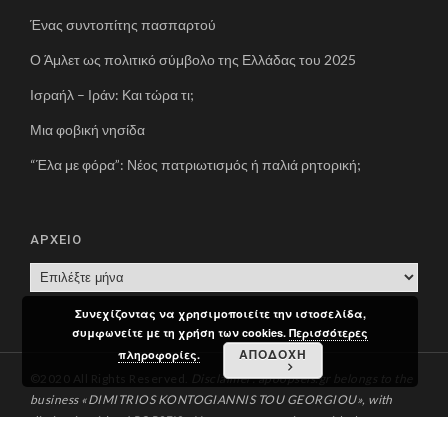
Ένας συντοπίτης πασπαρτού
Ο Άμλετ ως πολιτικό σύμβολο της Ελλάδας του 2025
Ισραήλ – Ιράν: Και τώρα τι;
Μια φοβική νησίδα
“Έλα με φόρα”: Νέος πατριωτισμός ή παλιά ρητορική;
ΑΡΧΕΙΟ
Α
Ρ
Συνεχίζοντας να χρησιμοποιείτε την ιστοσελίδα,
Χ
συμφωνείτε με τη χρήση των cookies.
Περισσότερες
Ε
ΑΠΟΔΟΧΗ
πληροφορίες.
Ι
©2020 All Rights Reserved.
Disclaimer: apoopseis.gr belongs to the
Ο
business «DIMITRIOS KONTOGIANNIS TOU GEORGIOU», with
distinctive title «APOPSEIS». You can communicate with the
administration via email at apopseis[at]apopseis.gr