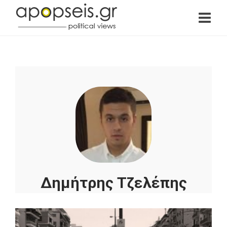
Δημήτρης Τζελέπης
Ο Δημήτρης Τζελέπης είναι πτυχιούχος του ΔΠΘ
του τμήματος Γλώσσας Φιλολογίας και
Πολιτισμού Παρευξείνιων χωρών με ειδίκευση