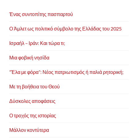
ν
Ένας συντοπίτης πασπαρτού
Ο Άμλετ ως πολιτικό σύμβολο της Ελλάδας του 2025
Ισραήλ – Ιράν: Και τώρα τι;
Μια φοβική νησίδα
“Έλα με φόρα”: Νέος πατριωτισμός ή παλιά ρητορική;
Με τη βοήθεια του Θεού
Δύσκολες αποφάσεις
Ο τροχός της ιστορίας
Μάλλον κοντύτερα