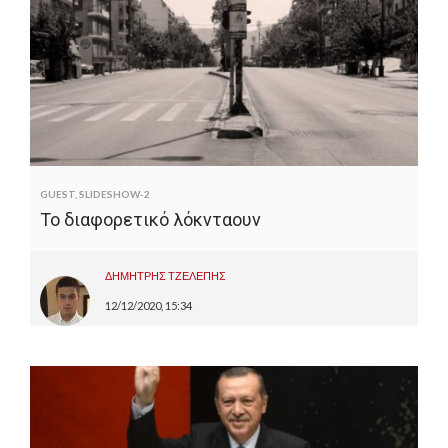
στην Ρουμανική γλώσσα. Είναι κάτοχος
μεταπτυχιακού τίτλου στις Σύγχρονες
Ευρωπαϊκές Σπουδές Δίκαιο, Οικονομία, Πολιτική
της Νομικής Σχολής του ΔΠΘ. Αρθρογραφεί
τακτικά στην καθημερινή εφημερίδα Ελεύθερος
Τύπος και στην εφημερίδα της Κομοτηνής "Ο
Χρόνος". Στον ελεύθερο χρόνο του διαβάζει βιβλία,
κυρίως πολιτικής ιστορίας.
GUEST
,
SLIDESHOW-2
Το διαφορετικό λόκνταουν
ΔΗΜΗΤΡΗΣ ΤΖΕΛΕΠΗΣ
12/12/2020, 15:34