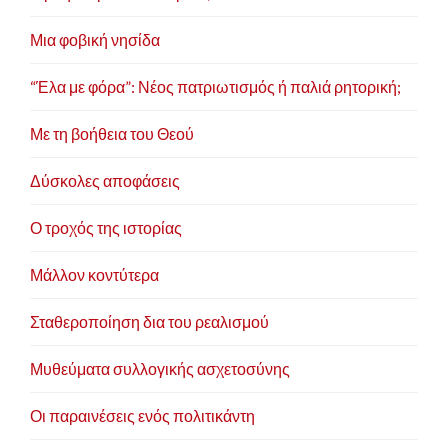
Συμμετέχει με υπόδειξη του Γραμματέα της
Μια φοβική νησίδα
Κοινοβουλευτικής Ομάδας και απόφαση του Προέδρου :
• Εθνικής Οικονομίας
“Έλα με φόρα”: Νέος πατριωτισμός ή παλιά ρητορική;
• Εξωτερικών και Άμυνας
• Θρησκευμάτων
Με τη βοήθεια του Θεού
• Ανάπτυξης - Εμπορίου
• Εργασίας
Δύσκολες αποφάσεις
• Πολιτισμού
Ο τροχός της ιστορίας
•Μέλος της
Διακοινοβουλευτικής Επιτροπής Μεσογείου
(ΡΑΜ)
Μάλλον κοντύτερα
ΝΕΑ ΔΗΜΟΚΡΑΤΙ
Α
Σταθεροποίηση δια του ρεαλισμού
• Εκλεγμένο Μέλος του Πολιτικού Συμβουλίου (έως το
Μυθεύματα συλλογικής ασχετοσύνης
2005)
• Μέλος της Κεντρικής Επιτροπής (έως και της
παραίτησης)
Οι παραινέσεις ενός πολιτικάντη
• Εκλεγμένος Τομεάρχης Εθνικής Οικονομίας (έως το
2004)
• Διορίζεται με απόφαση του Προέδρου κ. Μιλτιάδη Έβερτ