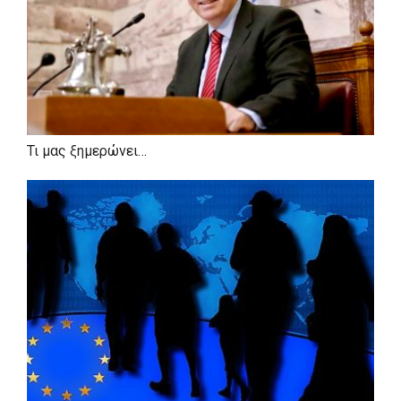
ΣΠΟΥΔΕΣ
• Υποψήφιος Διδάκτωρ, Οικονομική Σχολή, Δημοκρίτειο
Τι μας ξημερώνει…
Πανεπιστήμιο Θράκης.
• Μεταπτυχιακό, «Οικονομικά της Εκκλησίας».
Θεολογική Σχολή του Πανεπιστημίου Αθηνών.
• Πτυχιούχος Πολιτικών Επιστημών, του Πάντειου
Πανεπιστημίου.
• Πτυχιούχος Κοινωνικής Θεολογίας, της Θεολογικής
Σχολής του Εθνικού και Καποδιστριακού Πανεπιστημίου
Αθηνών.
• Πτυχιούχος ΑΣΣΕ.
• Μεταπτυχιακός φοιτητής στην Εθνική Σχολή Δημόσιας
Υγείας.