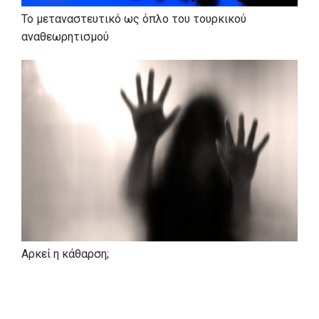
Το μεταναστευτικό ως όπλο του τουρκικού
αναθεωρητισμού
ΚΟΙΝΟΒΟΥΛΕΥΤΙΚΗ ΠΑΡΟΥΣΙΑ
Εξελέγη πρώτος Βουλευτής Αχαΐας στις εκλογές του 1989
και έκτοτε επανεξελέγη 1990, 1993, 1996, 2000, 2004
έως το 2007. Επανεκλέγεται στις εκλογές του 2009.
Το 1990 ορίζεται από τον Πρωθυπουργό κ. Κων/νο
Μητσοτάκη Κοινοβουλευτικός Εκπρόσωπος μέχρι τη
διάλυση της Βουλής το 1993.
ΤΟΠΙΚΗ ΑΥΤΟΔΙΟΙΚΗΣΗ
Το 1986 εξελέγη πρώτος δημοτικός σύμβουλος του Δήμου
Αρκεί η κάθαρση;
Πατρέων.
Επιστρατεύεται το 1990 ως υποψήφιος Δήμαρχος
Πατρέων επικεφαλής της δημοτικής παράταξης το
«Μέλλον της Πάτρας», όπου συγκέντρωσε στον πρώτο