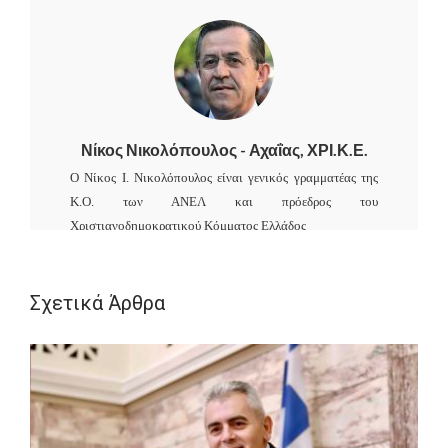
Νίκος Νικολόπουλος - Αχαΐας, ΧΡΙ.Κ.Ε.
Ο Νίκος Ι. Νικολόπουλος είναι γενικός γραμματέας της
Κ.Ο. των ΑΝΕΛ και πρόεδρος του
Χριστιανοδημοκρατικού Κόμματος Ελλάδος
ΟΙΚΟΓΕΝΕΙΑΚΗ ΚΑΤΑΣΤΑΣΗ :
Σχετικά Άρθρα
Παντρεμένος με την Αναστασία Μανωλοπούλου και
πατέρας τεσσάρων παιδιών, Αφροδίτη (1997), Ιωάννης
(1998), Νίκη (2000) και Ανδρέας - Ευγένιος (2001).