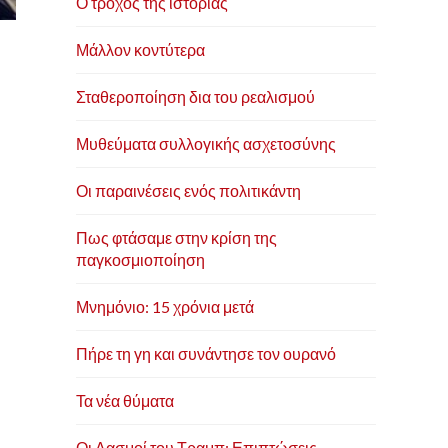
Ο τροχός της ιστορίας
Μάλλον κοντύτερα
Σταθεροποίηση δια του ρεαλισμού
Μυθεύματα συλλογικής ασχετοσύνης
Οι παραινέσεις ενός πολιτικάντη
Πως φτάσαμε στην κρίση της
παγκοσμιοποίηση
Μνημόνιο: 15 χρόνια μετά
Πήρε τη γη και συνάντησε τον ουρανό
Τα νέα θύματα
Οι Δασμοί του Τραμπ: Επιπτώσεις,