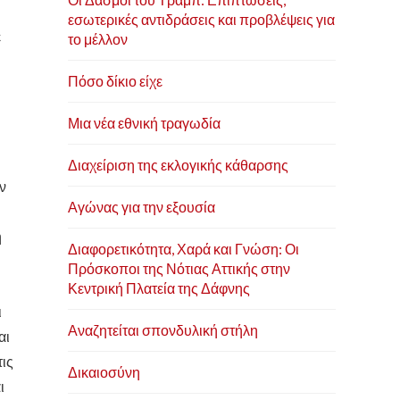
εσωτερικές αντιδράσεις και προβλέψεις για
ε
το μέλλον
Πόσο δίκιο είχε
Μια νέα εθνική τραγωδία
Διαχείριση της εκλογικής κάθαρσης
ν
Αγώνας για την εξουσία
ή
Διαφορετικότητα, Χαρά και Γνώση: Οι
Πρόσκοποι της Νότιας Αττικής στην
Κεντρική Πλατεία της Δάφνης
ι
Αναζητείται σπονδυλική στήλη
αι
τις
Δικαιοσύνη
ι