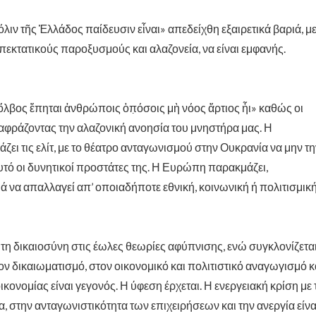
λιν τῆς Ἑλλάδος παίδευσιν εἶναι» απεδείχθη εξαιρετικά βαριά, μ
επεκτατικούς παροξυσμούς και αλαζονεία, να είναι εμφανής.
 ὄλβος ἕπηται ἀνθρώποις ὁπ̣όσοις μὴ νόος ἄρτιος ἦι» καθώς οι
αφράζοντας την αλαζονική ανοησία του μνηστήρα μας. Η
ζει τις ελίτ, με το θέατρο ανταγωνισμού στην Ουκρανία να μην τη
αυτό οι δυνητικοί προστάτες της. Η Ευρώπη παρακμάζει,
 να απαλλαγεί απ’ οποιαδήποτε εθνική, κοινωνική ή πολιτισμικ
 τη δικαιοσύνη στις έωλες θεωρίες αφύπνισης, ενώ συγκλονίζετα
ν δικαιωματισμό, στον οικονομικό και πολιτιστικό αναγωγισμό κ
νομίας είναι γεγονός. Η ύφεση έρχεται. Η ενεργειακή κρίση με 
, στην ανταγωνιστικότητα των επιχειρήσεων και την ανεργία είνα