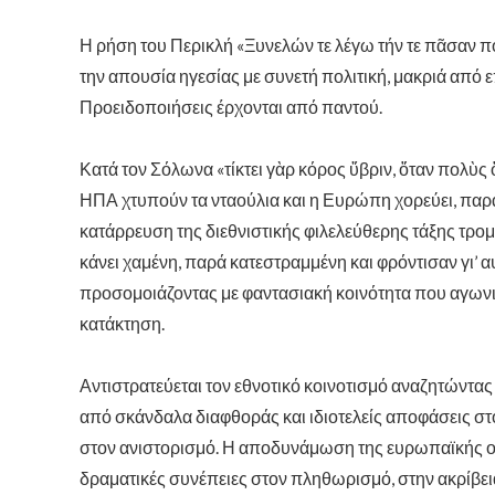
Η ρήση του Περικλή «Ξυνελών τε λέγω τήν τε πᾶσαν πό
την απουσία ηγεσίας με συνετή πολιτική, μακριά από 
Προειδοποιήσεις έρχονται από παντού.
Κατά τον Σόλωνα «τίκτει γὰρ κόρος ὕβριν, ὅταν πολὺς
ΗΠΑ χτυπούν τα νταούλια και η Ευρώπη χορεύει, παρ
κατάρρευση της διεθνιστικής φιλελεύθερης τάξης τρομά
κάνει χαμένη, παρά κατεστραμμένη και φρόντισαν γι’ 
προσομοιάζοντας με φαντασιακή κοινότητα που αγωνιά
κατάκτηση.
Αντιστρατεύεται τον εθνοτικό κοινοτισμό αναζητώντας
από σκάνδαλα διαφθοράς και ιδιοτελείς αποφάσεις στο
στον ανιστορισμό. Η αποδυνάμωση της ευρωπαϊκής οικο
δραματικές συνέπειες στον πληθωρισμό, στην ακρίβεια