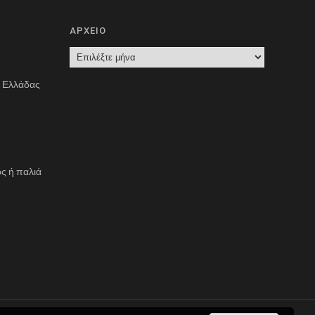
ΑΡΧΕΙΟ
Α
Ρ
ς Ελλάδας
Χ
Ε
Ι
Ο
ς ή παλιά