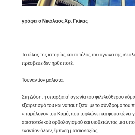
γράφει ο Νικόλαος Χρ. Γκίκας
Το τέλος της ιστορίας και το τέλος του αγώνα της ιδ
πρέσβευε δεν ήρθε ποτέ.
Τουναντίον μάλιστα.
Στη Δύση, η υπαρξιακή αγωνία του φιλελεύθερου κύμα
εξαιρετισμό του και να ταυτίζεται με το σύνδρομο του 
»παράλογο» του Καμύ, που τυφλώνει και φουσκώνει γ
αριστοτελικού ορθολογισμού και υιοθετώντας μια υπο
εναντίον όλων, έμπλεη ματαιοδοξίας.