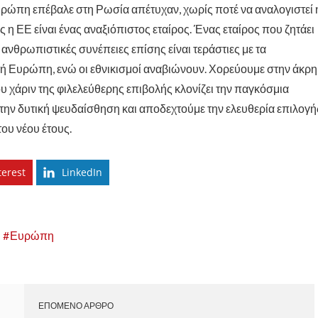
ρώπη επέβαλε στη Ρωσία απέτυχαν, χωρίς ποτέ να αναλογιστεί 
 η ΕΕ είναι ένας αναξιόπιστος εταίρος. Ένας εταίρος που ζητάει
ι ανθρωπιστικές συνέπειες επίσης είναι τεράστιες με τα
κή Ευρώπη, ενώ οι εθνικισμοί αναβιώνουν. Χορεύουμε στην άκρη
 χάριν της φιλελεύθερης επιβολής κλονίζει την παγκόσμια
ην δυτική ψευδαίσθηση και αποδεχτούμε την ελευθερία επιλογή
ου νέου έτους.
terest
LinkedIn
Ευρώπη
ΕΠΟΜΕΝΟ ΑΡΘΡΟ