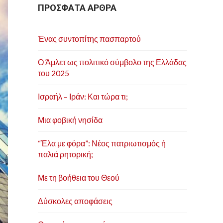
ΠΡΟΣΦΑΤΑ ΑΡΘΡΑ
Ένας συντοπίτης πασπαρτού
Ο Άμλετ ως πολιτικό σύμβολο της Ελλάδας
του 2025
Ισραήλ – Ιράν: Και τώρα τι;
Μια φοβική νησίδα
“Έλα με φόρα”: Νέος πατριωτισμός ή
παλιά ρητορική;
Με τη βοήθεια του Θεού
Δύσκολες αποφάσεις