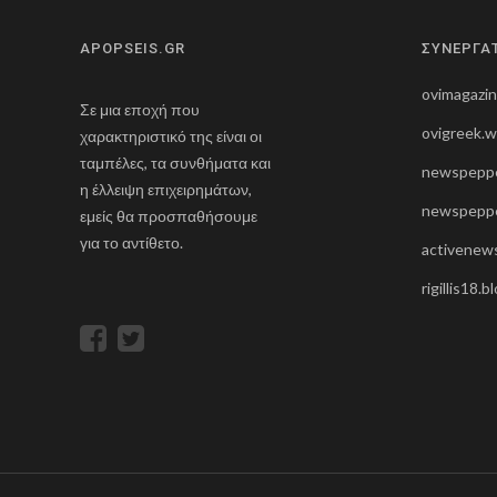
APOPSEIS.GR
ΣΥΝΕΡΓΑ
ovimagazi
Σε μια εποχή που
ovigreek.
χαρακτηριστικό της είναι οι
ταμπέλες, τα συνθήματα και
newspeppe
η έλλειψη επιχειρημάτων,
newspeppe
εμείς θα προσπαθήσουμε
για το αντίθετο.
activenews
rigillis18.