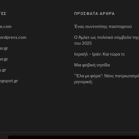
ΤΕΣ
ΠΡΟΣΦΑΤΑ ΑΡΘΡΑ
ne.com
Ένας συντοπίτης πασπαρτού
wordpress.com
Ο Άμλετ ως πολιτικό σύμβολο τη
του 2025
r.gr
Ισραήλ – Ιράν: Και τώρα τι;
r.gr
Μια φοβική νησίδα
.gr
“Έλα με φόρα”: Νέος πατριωτισμό
blogspot.gr
ρητορική;