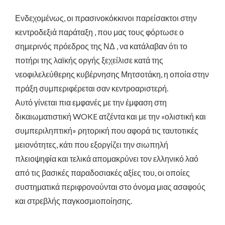
Ενδεχομένως, οι πρασινοκόκκινοι παρείσακτοι στην
κεντροδεξιά παράταξη , που μας τους φόρτωσε ο
σημερινός πρόεδρος της ΝΔ , να κατάλαβαν ότι το
ποτήρι της λαϊκής οργής ξεχείλισε κατά της
νεοφιλελεύθερης κυβέρνησης Μητσοτάκη, η οποία στην
πράξη συμπεριφέρεται σαν κεντροαριστερή.
Αυτό γίνεται πια εμφανές με την έμφαση στη
δικαιωματιστική WOKE ατζέντα και με την «ολιστική και
συμπεριληπτική» ρητορική που αφορά τις ταυτοτικές
μειονότητες, κάτι που εξοργίζει την σιωπηλή
πλειοψηφία και τελικά απομακρύνει τον ελληνικό λαό
από τις βασικές παραδοσιακές αξίες του, οι οποίες
συστηματικά περιφρονούνται στο όνομα μιας ασαφούς
και στρεβλής παγκοσμιοποίησης.