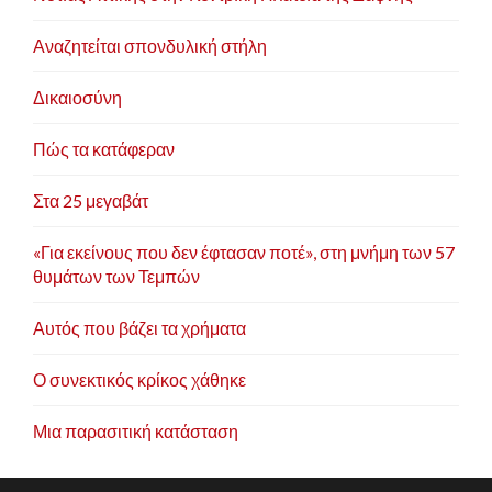
Αναζητείται σπονδυλική στήλη
ΕΚΔΟΤΙΚΗ ΔΡΑΣΤΗΡΙΟΤΗΤΑ
Δικαιοσύνη
• Ιδρυτής και εκδότης του περιοδικού «Νέος ΛΟΓΟΣ» από
Πώς τα κατάφεραν
το 1986 έως το 1996
• Ιδρυτής και μέλος της συντακτικής ομάδας περιοδικού
Στα 25 μεγαβάτ
«Πολιτικό Εντευκτήριο» από το 1997
• Ιδρυτής εφημερίδας ΑΓΓΕΛΕΙΟΦΟΡΟΣ της
«Για εκείνους που δεν έφτασαν ποτέ», στη μνήμη των 57
θυμάτων των Τεμπών
Ενημέρωσης, από το 1997 έως το 1998
• Ιδιοκτήτης - Ιδρυτής του Ραδιοφωνικού σταθμού
Αυτός που βάζει τα χρήματα
ΜΕΛΛΟΝ FM, έως το 1994
• Ιδρυτής - Ιδιοκτήτης τηλεοπτικού σταθμού ΜΕΛΛΟΝ
Ο συνεκτικός κρίκος χάθηκε
TV έως το 1994
Μια παρασιτική κατάσταση
ΕΠΑΓΓΕΛΜΑΤΙΚΗ ΔΡΑΣΤΗΡΙΟΤΗΤΑ