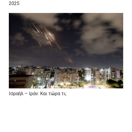
2025
ΚΟΙΝΟΒΟΥΛΕΥΤΙΚΗ ΠΑΡΟΥΣΙΑ
Εξελέγη πρώτος Βουλευτής Αχαΐας στις εκλογές του 1989
και έκτοτε επανεξελέγη 1990, 1993, 1996, 2000, 2004
έως το 2007. Επανεκλέγεται στις εκλογές του 2009.
Το 1990 ορίζεται από τον Πρωθυπουργό κ. Κων/νο
Μητσοτάκη Κοινοβουλευτικός Εκπρόσωπος μέχρι τη
διάλυση της Βουλής το 1993.
ΤΟΠΙΚΗ ΑΥΤΟΔΙΟΙΚΗΣΗ
Το 1986 εξελέγη πρώτος δημοτικός σύμβουλος του Δήμου
Ισραήλ – Ιράν: Και τώρα τι;
Πατρέων.
Επιστρατεύεται το 1990 ως υποψήφιος Δήμαρχος
Πατρέων επικεφαλής της δημοτικής παράταξης το
«Μέλλον της Πάτρας», όπου συγκέντρωσε στον πρώτο
γύρο στην κάλπη το υψηλότερο ποσοστό μέχρι σήμερα της
προτίμησης των πολιτών από τον κεντροδεξιό χώρο.