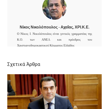
Νίκος Νικολόπουλος - Αχαΐας, ΧΡΙ.Κ.Ε.
Ο Νίκος Ι. Νικολόπουλος είναι γενικός γραμματέας της
Κ.Ο. των ΑΝΕΛ και πρόεδρος του
Χριστιανοδημοκρατικού Κόμματος Ελλάδος
ΟΙΚΟΓΕΝΕΙΑΚΗ ΚΑΤΑΣΤΑΣΗ :
Σχετικά Άρθρα
Παντρεμένος με την Αναστασία Μανωλοπούλου και
πατέρας τεσσάρων παιδιών, Αφροδίτη (1997), Ιωάννης
(1998), Νίκη (2000) και Ανδρέας - Ευγένιος (2001).