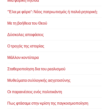
Μια φοβική νησίδα
Κοινοβουλευτικής Ομάδας και απόφαση του Προέδρου :
• Εθνικής Οικονομίας
“Έλα με φόρα”: Νέος πατριωτισμός ή παλιά ρητορική;
• Εξωτερικών και Άμυνας
• Θρησκευμάτων
Με τη βοήθεια του Θεού
• Ανάπτυξης - Εμπορίου
• Εργασίας
Δύσκολες αποφάσεις
• Πολιτισμού
Ο τροχός της ιστορίας
•Μέλος της
Διακοινοβουλευτικής Επιτροπής Μεσογείου
(ΡΑΜ)
Μάλλον κοντύτερα
ΝΕΑ ΔΗΜΟΚΡΑΤΙ
Α
Σταθεροποίηση δια του ρεαλισμού
• Εκλεγμένο Μέλος του Πολιτικού Συμβουλίου (έως το
Μυθεύματα συλλογικής ασχετοσύνης
2005)
• Μέλος της Κεντρικής Επιτροπής (έως και της
παραίτησης)
Οι παραινέσεις ενός πολιτικάντη
• Εκλεγμένος Τομεάρχης Εθνικής Οικονομίας (έως το
2004)
• Διορίζεται με απόφαση του Προέδρου κ. Μιλτιάδη Έβερτ
Πως φτάσαμε στην κρίση της παγκοσμιοποίηση
Γραμματέας Συνδικαλισμού Κεντρικής Διοίκησης (έως το
1997)