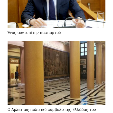
ΣΠΟΥΔΕΣ
• Υποψήφιος Διδάκτωρ, Οικονομική Σχολή, Δημοκρίτειο
Ένας συντοπίτης πασπαρτού
Πανεπιστήμιο Θράκης.
• Μεταπτυχιακό, «Οικονομικά της Εκκλησίας».
Θεολογική Σχολή του Πανεπιστημίου Αθηνών.
• Πτυχιούχος Πολιτικών Επιστημών, του Πάντειου
Πανεπιστημίου.
• Πτυχιούχος Κοινωνικής Θεολογίας, της Θεολογικής
Σχολής του Εθνικού και Καποδιστριακού Πανεπιστημίου
Αθηνών.
• Πτυχιούχος ΑΣΣΕ.
• Μεταπτυχιακός φοιτητής στην Εθνική Σχολή Δημόσιας
Υγείας.
Ο Άμλετ ως πολιτικό σύμβολο της Ελλάδας του