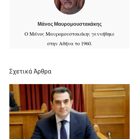
Μάνος Μαυρομουστακάκης
Ο Μάνος Μαυρομουστακάκης γεννήθηκε
στην Αθήνα το 1960.
Απόφοιτος της Μαθηματικής Σχολής του
Σχετικά Άρθρα
Παν/μίου Ιωαννίνων
Μαθήτευσε στη Φιλοσοφική Αθηνών στο
τμήμα «Ιστορία Τέχνης»
Πρόσφατα εξέδωσε
Τη συλλογή διηγημάτων «Με τα μικρά