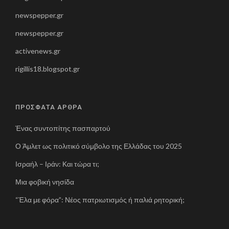
newspepper.gr
newspepper.gr
activenews.gr
rigillis18.blogspot.gr
ΠΡΟΣΦΑΤΑ ΑΡΘΡΑ
Ένας συντοπίτης πασπαρτού
Ο Άμλετ ως πολιτικό σύμβολο της Ελλάδας του 2025
Ισραήλ – Ιράν: Και τώρα τι;
Μια φοβική νησίδα
“Έλα με φόρα”: Νέος πατριωτισμός ή παλιά ρητορική;