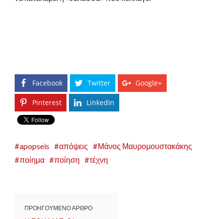
Facebook
Twitter
Google+
Pinterest
LinkedIn
apopseis
απόψεις
Μάνος Μαυρομουστακάκης
ποίημα
ποίηση
τέχνη
ΠΡΟΗΓΟΥΜΕΝΟ ΑΡΘΡΟ