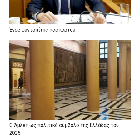
τους ονόματα» εκδ. Γαβριηλίδης
Τις ποιητικές συλλογές «Τα χαϊκού της
Ένας συντοπίτης πασπαρτού
Παρασκευής», «Οδοιπόρες λέξεις», «190+1
χάικου», και «Ασύμμετρες Αναπνοές» εκδ.
Γαβριηλίδης και «Θεάσεις», εκδ. Βακχικόν
και το θεατρικό έργο «Η Παράσταση»
εκδ. Δωδώνη
τα οποία μπορείτε να βρείτε εύκολα στα
περισσότερα βιβλιοπωλεία, αλλά και μαζί
με τον ίδιο στο Σύνταγμα, Βουλής 14
Ο Άμλετ ως πολιτικό σύμβολο της Ελλάδας του
2025