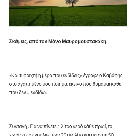
Σκέψεις, από τον Μάνο Μαυρομουστακάκη:
«Και τι φριχτή η μέρα που ενδίδεις» έγραφε ο Καβάφης
στο αγαπημένο μου ποίημα, εκείνο που θυμάμαι κάθε
που δεν …ενδίδω.
Συνταγή : Για να πίνετε 1 λίτρο νερό κάθε πρωί, το
χωρίζετε σε γουλιές των 20 μιλιλίτρ και μετράτε 50